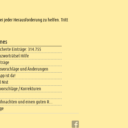
bei jeder Herausforderung zu helfen. Tritt
nes
icherte Einträge: 314.755
uzworträtsel Hilfe
iträge
svorschläge und Änderungen
pp ist da!
 Nist
vorschläge / Korrekturen
ihnachten und einen guten R...
äge