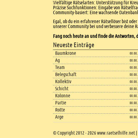
Vielfältige Rätselarten: Unterstützung für Kr
Präzise Suchfunktionen: Eingabe von Rätselfr
Community-basiert: Eine wachsende Datenbank 
Egal, ob du ein erfahrener Rätsellöser bist ode
unserer Community bei und verbessere deine Rä
Fang noch heute an und finde die Antworten, d
Footer
Neueste Einträge
Footer content
Baumkrone
08.08
Ag
08.08
Team
08.08
Belegschaft
08.08
Kollektiv
08.08
Schicht
08.08
Kolonne
08.08
Partie
08.08
Rotte
08.08
Arge
08.08
Copyright
© Copyright 2012 - 2026 www.raetselhilfe.net |