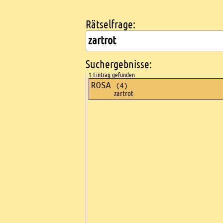
Rätselfrage:
Kreuzworträtsel suchen
Suchergebnisse:
1 Eintrag gefunden
ROSA
(4)
zartrot
Ads