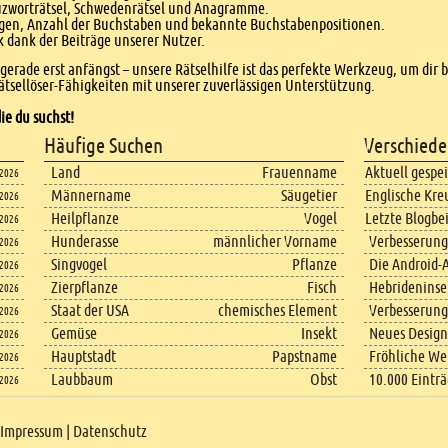
euzworträtsel, Schwedenrätsel und Anagramme.
agen, Anzahl der Buchstaben und bekannte Buchstabenpositionen.
dank der Beiträge unserer Nutzer.
r gerade erst anfängst – unsere Rätselhilfe ist das perfekte Werkzeug, um dir 
tsellöser-Fähigkeiten mit unserer zuverlässigen Unterstützung.
ie du suchst!
Häufige Suchen
Verschiede
Land
Frauenname
Aktuell gespe
.2026
Männername
Säugetier
Englische Kre
.2026
Heilpflanze
Vogel
Letzte Blogbe
.2026
Hunderasse
männlicher Vorname
Verbesserung
.2026
Singvogel
Pflanze
Die Android-A
.2026
Zierpflanze
Fisch
Hebrideninsel
.2026
Staat der USA
chemisches Element
Verbesserung
.2026
Gemüse
Insekt
Neues Design
.2026
Hauptstadt
Papstname
Fröhliche We
.2026
Laubbaum
Obst
10.000 Eintr
.2026
Impressum
|
Datenschutz