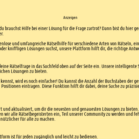
Anzeigen
du brauchst Hilfe bei einer Lösung für die Frage zartrot? Dann bist du hier ge
er.
enlose und umfangreiche Rätselhilfe für verschiedene Arten von Rätseln, ei
er kniffligen Lösungen suchst, unsere Plattform hilft dir, die richtige Antw
eine Rätselfrage in das Suchfeld oben auf der Seite ein. Unsere intelligen
ichen Lösungen zu bieten.
kennst, wird es noch einfacher! Du kannst die Anzahl der Buchstaben der g
sitionen eintragen. Diese Funktion hilft dir dabei, deine Suche zu präzisie
 und aktualisiert, um dir die neuesten und genauesten Lösungen zu bieten. 
n wir alle Rätselbegeisterten ein, Teil unserer Community zu werden und f
nützlicher für alle zu machen.
form ist für jeden zugänglich und leicht zu bedienen.