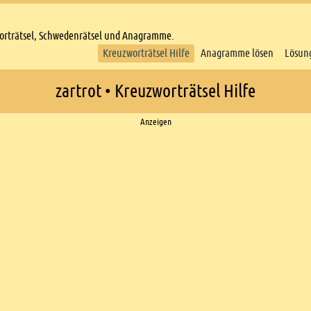
worträtsel, Schwedenrätsel und Anagramme.
Kreuzworträtsel Hilfe
Anagramme lösen
Lösun
zartrot • Kreuzworträtsel Hilfe
Anzeigen