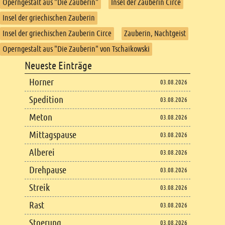
Operngestalt aus "Die Zauberin"
Insel der Zauberin Circe
Insel der griechischen Zauberin
Insel der griechischen Zauberin Circe
Zauberin, Nachtgeist
Operngestalt aus "Die Zauberin" von Tschaikowski
Footer
Neueste Einträge
Footer content
Horner
03.08.2026
Spedition
03.08.2026
Meton
03.08.2026
Mittagspause
03.08.2026
Alberei
03.08.2026
Drehpause
03.08.2026
Streik
03.08.2026
Rast
03.08.2026
Stoerung
03.08.2026