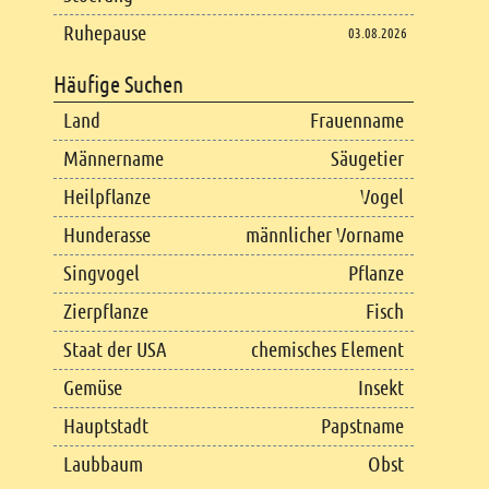
Ruhepause
03.08.2026
Häufige Suchen
Land
Frauenname
Männername
Säugetier
Heilpflanze
Vogel
Hunderasse
männlicher Vorname
Singvogel
Pflanze
Zierpflanze
Fisch
Staat der USA
chemisches Element
Gemüse
Insekt
Hauptstadt
Papstname
Laubbaum
Obst