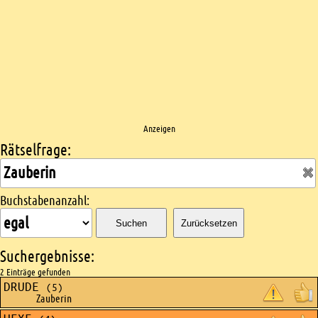
Anzeigen
Rätselfrage:
Kreuzworträtsel suchen
Buchstabenanzahl:
Suchen
Zurücksetzen
Suchergebnisse:
2 Einträge gefunden
DRUDE
(5)
Zauberin