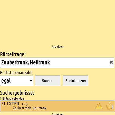
Anzeigen
Rätselfrage:
Kreuzworträtsel suchen
Buchstabenanzahl:
Suchen
Zurücksetzen
Suchergebnisse:
1 Eintrag gefunden
ELIXIER
(7)
Zaubertrank, Heiltrank
Anzeigen