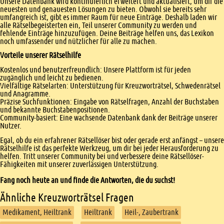
Unsere Datenbank wird kontinuierlich erweitert und aktualisiert, um dir die
neuesten und genauesten Lösungen zu bieten. Obwohl sie bereits sehr
umfangreich ist, gibt es immer Raum für neue Einträge. Deshalb laden wir
alle Rätselbegeisterten ein, Teil unserer Community zu werden und
fehlende Einträge hinzuzufügen. Deine Beiträge helfen uns, das Lexikon
noch umfassender und nützlicher für alle zu machen.
Vorteile unserer Rätselhilfe
Kostenlos und benutzerfreundlich: Unsere Plattform ist für jeden
zugänglich und leicht zu bedienen.
Vielfältige Rätselarten: Unterstützung für Kreuzworträtsel, Schwedenrätsel
und Anagramme.
Präzise Suchfunktionen: Eingabe von Rätselfragen, Anzahl der Buchstaben
und bekannte Buchstabenpositionen.
Community-basiert: Eine wachsende Datenbank dank der Beiträge unserer
Nutzer.
Egal, ob du ein erfahrener Rätsellöser bist oder gerade erst anfängst – unsere
Rätselhilfe ist das perfekte Werkzeug, um dir bei jeder Herausforderung zu
helfen. Tritt unserer Community bei und verbessere deine Rätsellöser-
Fähigkeiten mit unserer zuverlässigen Unterstützung.
Fang noch heute an und finde die Antworten, die du suchst!
Ähnliche Kreuzworträtsel Fragen
Medikament, Heiltrank
Heiltrank
Heil-, Zaubertrank