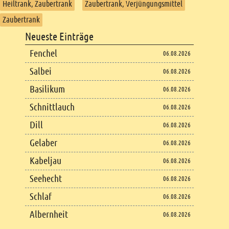
Heiltrank, Zaubertrank
Zaubertrank, Verjüngungsmittel
Zaubertrank
Footer
Neueste Einträge
Footer content
Fenchel
06.08.2026
Salbei
06.08.2026
Basilikum
06.08.2026
Schnittlauch
06.08.2026
Dill
06.08.2026
Gelaber
06.08.2026
Kabeljau
06.08.2026
Seehecht
06.08.2026
Schlaf
06.08.2026
Albernheit
06.08.2026