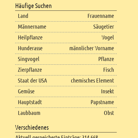
Häufige Suchen
Land
Frauenname
Männername
Säugetier
Heilpflanze
Vogel
Hunderasse
männlicher Vorname
Singvogel
Pflanze
Zierpflanze
Fisch
Staat der USA
chemisches Element
Gemüse
Insekt
Hauptstadt
Papstname
Laubbaum
Obst
Verschiedenes
Aktuell gespeicherte Einträge: 314.668