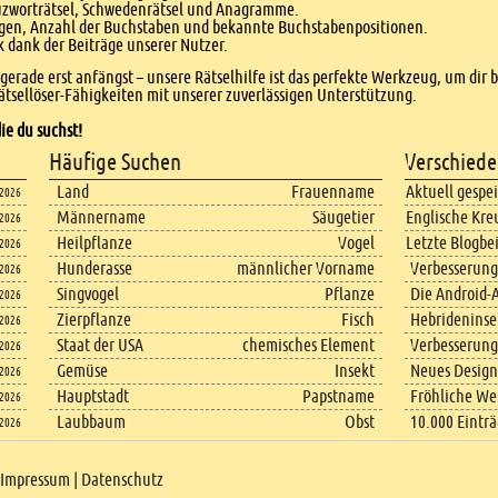
euzworträtsel, Schwedenrätsel und Anagramme.
agen, Anzahl der Buchstaben und bekannte Buchstabenpositionen.
dank der Beiträge unserer Nutzer.
r gerade erst anfängst – unsere Rätselhilfe ist das perfekte Werkzeug, um dir 
tsellöser-Fähigkeiten mit unserer zuverlässigen Unterstützung.
ie du suchst!
Häufige Suchen
Verschiede
Land
Frauenname
Aktuell gespe
.2026
Männername
Säugetier
Englische Kre
.2026
Heilpflanze
Vogel
Letzte Blogbe
.2026
Hunderasse
männlicher Vorname
Verbesserung
.2026
Singvogel
Pflanze
Die Android-A
.2026
Zierpflanze
Fisch
Hebrideninsel
.2026
Staat der USA
chemisches Element
Verbesserung
.2026
Gemüse
Insekt
Neues Design
.2026
Hauptstadt
Papstname
Fröhliche We
.2026
Laubbaum
Obst
10.000 Eintr
.2026
Impressum
|
Datenschutz