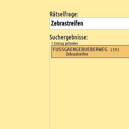
Rätselfrage:
Kreuzworträtsel suchen
Suchergebnisse:
1 Eintrag gefunden
FUSSGAENGERUEBERWEG
(19)
Zebrastreifen
Ads