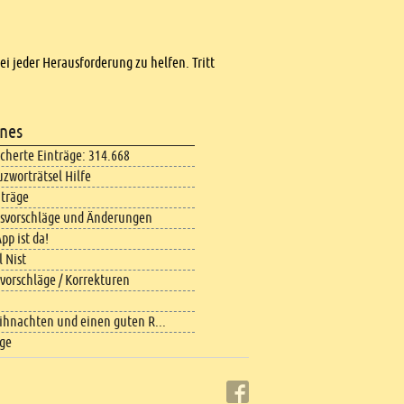
bei jeder Herausforderung zu helfen. Tritt
nes
icherte Einträge: 314.668
uzworträtsel Hilfe
iträge
svorschläge und Änderungen
pp ist da!
 Nist
vorschläge / Korrekturen
ihnachten und einen guten R...
äge