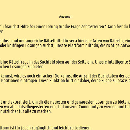
Anzeigen
du brauchst Hilfe bei einer Lösung für die Frage Zebrastreifen? Dann bist du 
er.
enlose und umfangreiche Rätselhilfe für verschiedene Arten von Rätseln, ei
er kniffligen Lösungen suchst, unsere Plattform hilft dir, die richtige Antw
eine Rätselfrage in das Suchfeld oben auf der Seite ein. Unsere intelligen
ichen Lösungen zu bieten.
kennst, wird es noch einfacher! Du kannst die Anzahl der Buchstaben der g
sitionen eintragen. Diese Funktion hilft dir dabei, deine Suche zu präzisie
 und aktualisiert, um dir die neuesten und genauesten Lösungen zu bieten. 
n wir alle Rätselbegeisterten ein, Teil unserer Community zu werden und f
nützlicher für alle zu machen.
form ist für jeden zugänglich und leicht zu bedienen.