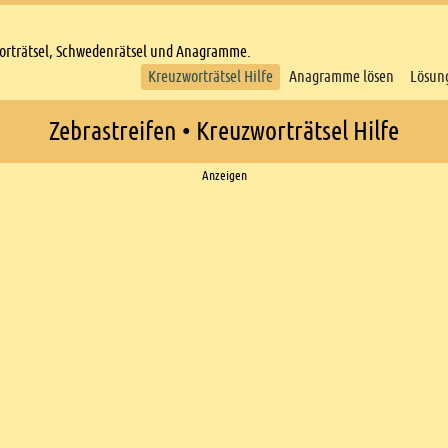
worträtsel, Schwedenrätsel und Anagramme.
Kreuzworträtsel Hilfe
Anagramme lösen
Lösun
Zebrastreifen • Kreuzworträtsel Hilfe
Anzeigen