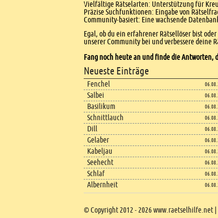
Vielfältige Rätselarten: Unterstützung für Kr
Präzise Suchfunktionen: Eingabe von Rätselfr
Community-basiert: Eine wachsende Datenbank 
Egal, ob du ein erfahrener Rätsellöser bist ode
unserer Community bei und verbessere deine Rä
Fang noch heute an und finde die Antworten, d
Footer
Neueste Einträge
Footer content
Fenchel
06.08
Salbei
06.08
Basilikum
06.08
Schnittlauch
06.08
Dill
06.08
Gelaber
06.08
Kabeljau
06.08
Seehecht
06.08
Schlaf
06.08
Albernheit
06.08
Copyright
© Copyright 2012 - 2026 www.raetselhilfe.net |