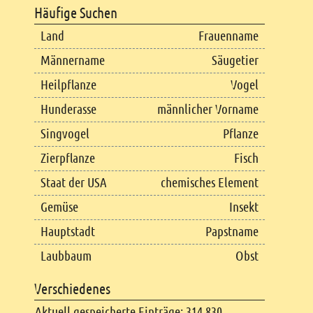
Häufige Suchen
Land
Frauenname
Männername
Säugetier
Heilpflanze
Vogel
Hunderasse
männlicher Vorname
Singvogel
Pflanze
Zierpflanze
Fisch
Staat der USA
chemisches Element
Gemüse
Insekt
Hauptstadt
Papstname
Laubbaum
Obst
Verschiedenes
Aktuell gespeicherte Einträge: 314.830