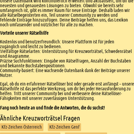
Unsere Datenbank wird kontinuierlich erweitert und aktualisiert, um dir die
neuesten und genauesten Lösungen zu bieten. Obwohl sie bereits sehr
umfangreich ist, gibt es immer Raum für neue Einträge. Deshalb laden wir
alle Rätselbegeisterten ein, Teil unserer Community zu werden und
fehlende Einträge hinzuzufügen. Deine Beiträge helfen uns, das Lexikon
noch umfassender und nützlicher für alle zu machen.
Vorteile unserer Rätselhilfe
Kostenlos und benutzerfreundlich: Unsere Plattform ist für jeden
zugänglich und leicht zu bedienen.
Vielfältige Rätselarten: Unterstützung für Kreuzworträtsel, Schwedenrätsel
und Anagramme.
Präzise Suchfunktionen: Eingabe von Rätselfragen, Anzahl der Buchstaben
und bekannte Buchstabenpositionen.
Community-basiert: Eine wachsende Datenbank dank der Beiträge unserer
Nutzer.
Egal, ob du ein erfahrener Rätsellöser bist oder gerade erst anfängst – unsere
Rätselhilfe ist das perfekte Werkzeug, um dir bei jeder Herausforderung zu
helfen. Tritt unserer Community bei und verbessere deine Rätsellöser-
Fähigkeiten mit unserer zuverlässigen Unterstützung.
Fang noch heute an und finde die Antworten, die du suchst!
Ähnliche Kreuzworträtsel Fragen
Kfz-Zeichen Österreich
Kfz-Zeichen Genf