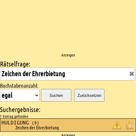
Anzeigen
Rätselfrage:
Kreuzworträtsel suchen
Buchstabenanzahl:
Suchen
Zurücksetzen
Suchergebnisse:
1 Eintrag gefunden
HULDIGUNG
(9)
Zeichen der Ehrerbietung
Anzeigen