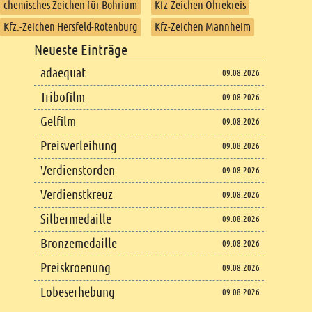
chemisches Zeichen für Bohrium
Kfz-Zeichen Ohrekreis
Kfz.-Zeichen Hersfeld-Rotenburg
Kfz-Zeichen Mannheim
Footer
Neueste Einträge
Footer content
adaequat
09.08.2026
Tribofilm
09.08.2026
Gelfilm
09.08.2026
Preisverleihung
09.08.2026
Verdienstorden
09.08.2026
Verdienstkreuz
09.08.2026
Silbermedaille
09.08.2026
Bronzemedaille
09.08.2026
Preiskroenung
09.08.2026
Lobeserhebung
09.08.2026