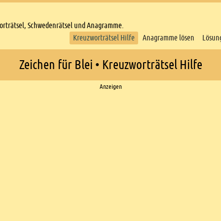
worträtsel, Schwedenrätsel und Anagramme.
Kreuzworträtsel Hilfe
Anagramme lösen
Lösun
Zeichen für Blei • Kreuzworträtsel Hilfe
Anzeigen