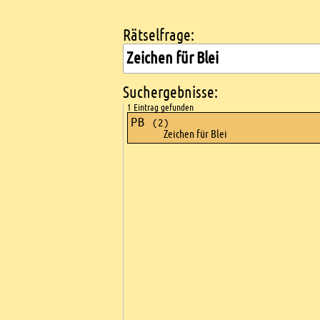
Rätselfrage:
Kreuzworträtsel suchen
Suchergebnisse:
1 Eintrag gefunden
PB
(2)
Zeichen für Blei
Ads