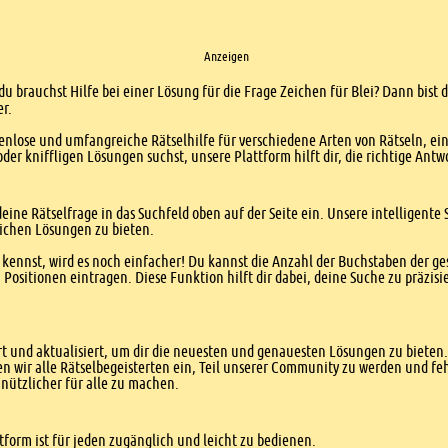
Anzeigen
du brauchst Hilfe bei einer Lösung für die Frage Zeichen für Blei? Dann bist d
er.
enlose und umfangreiche Rätselhilfe für verschiedene Arten von Rätseln, ei
er kniffligen Lösungen suchst, unsere Plattform hilft dir, die richtige Antw
eine Rätselfrage in das Suchfeld oben auf der Seite ein. Unsere intelligen
ichen Lösungen zu bieten.
kennst, wird es noch einfacher! Du kannst die Anzahl der Buchstaben der g
sitionen eintragen. Diese Funktion hilft dir dabei, deine Suche zu präzisie
 und aktualisiert, um dir die neuesten und genauesten Lösungen zu bieten. 
n wir alle Rätselbegeisterten ein, Teil unserer Community zu werden und f
nützlicher für alle zu machen.
form ist für jeden zugänglich und leicht zu bedienen.