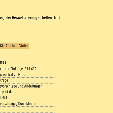
bei jeder Herausforderung zu helfen. Tritt
Kfz-Zeichen Färöer
nes
icherte Einträge: 314.699
uzworträtsel Hilfe
iträge
svorschläge und Änderungen
pp ist da!
 Nist
vorschläge / Korrekturen