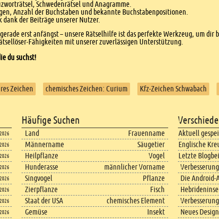
euzworträtsel, Schwedenrätsel und Anagramme.
agen, Anzahl der Buchstaben und bekannte Buchstabenpositionen.
dank der Beiträge unserer Nutzer.
r gerade erst anfängst – unsere Rätselhilfe ist das perfekte Werkzeug, um dir 
tsellöser-Fähigkeiten mit unserer zuverlässigen Unterstützung.
ie du suchst!
ares Zeichen
chemisches Zeichen: Curium
Kfz-Zeichen Schwabach
Häufige Suchen
Verschiede
Land
Frauenname
Aktuell gespe
.2026
Männername
Säugetier
Englische Kre
.2026
Heilpflanze
Vogel
Letzte Blogbe
.2026
Hunderasse
männlicher Vorname
Verbesserung
.2026
Singvogel
Pflanze
Die Android-A
.2026
Zierpflanze
Fisch
Hebrideninsel
.2026
Staat der USA
chemisches Element
Verbesserung
.2026
Gemüse
Insekt
Neues Design
.2026