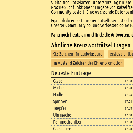
Vielfältige Rätselarten: Unterstützung für Kr
Präzise Suchfunktionen: Eingabe von Rätselfr
Community-basiert: Eine wachsende Datenbank 
Egal, ob du ein erfahrener Rätsellöser bist ode
unserer Community bei und verbessere deine Rä
Fang noch heute an und finde die Antworten, d
Ähnliche Kreuzworträtsel Fragen
Kfz-Zeichen für Ludwigsburg
erstes sichtb
im Ausland Zeichen der Ehrenpromotion
Footer
Neueste Einträge
Footer content
Glaser
07.08
Metier
07.08
Nadler
07.08
Spinner
07.08
Toepfer
07.08
Uhrmacher
07.08
Feinmechaniker
07.08
Glasblaeser
07.08