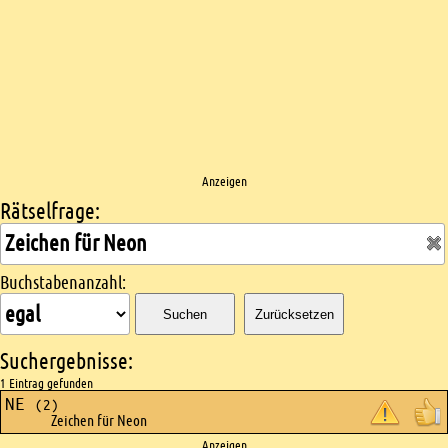
Anzeigen
Rätselfrage:
Kreuzworträtsel suchen
Buchstabenanzahl:
Suchen
Zurücksetzen
Suchergebnisse:
1 Eintrag gefunden
NE
(2)
Zeichen für Neon
Anzeigen