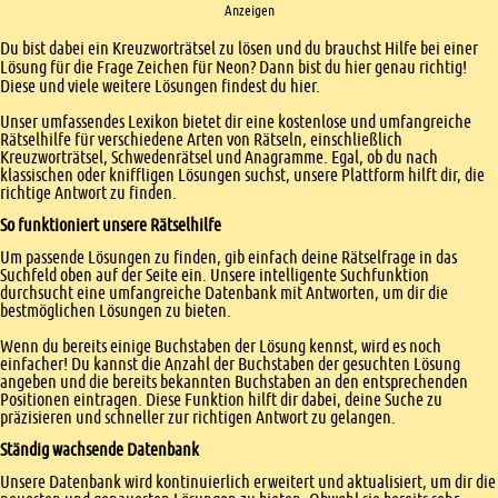
Anzeigen
Einleitung
Du bist dabei ein Kreuzworträtsel zu lösen und du brauchst Hilfe bei einer
Lösung für die Frage Zeichen für Neon? Dann bist du hier genau richtig!
Diese und viele weitere Lösungen findest du hier.
Unser umfassendes Lexikon bietet dir eine kostenlose und umfangreiche
Rätselhilfe für verschiedene Arten von Rätseln, einschließlich
Kreuzworträtsel, Schwedenrätsel und Anagramme. Egal, ob du nach
klassischen oder kniffligen Lösungen suchst, unsere Plattform hilft dir, die
richtige Antwort zu finden.
So funktioniert unsere Rätselhilfe
Um passende Lösungen zu finden, gib einfach deine Rätselfrage in das
Suchfeld oben auf der Seite ein. Unsere intelligente Suchfunktion
durchsucht eine umfangreiche Datenbank mit Antworten, um dir die
bestmöglichen Lösungen zu bieten.
Wenn du bereits einige Buchstaben der Lösung kennst, wird es noch
einfacher! Du kannst die Anzahl der Buchstaben der gesuchten Lösung
angeben und die bereits bekannten Buchstaben an den entsprechenden
Positionen eintragen. Diese Funktion hilft dir dabei, deine Suche zu
präzisieren und schneller zur richtigen Antwort zu gelangen.
Ständig wachsende Datenbank
Unsere Datenbank wird kontinuierlich erweitert und aktualisiert, um dir die