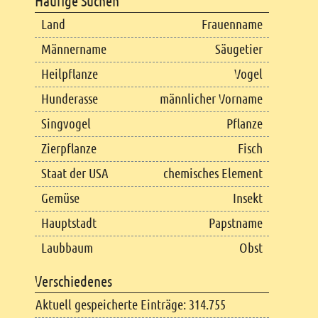
Häufige Suchen
Land
Frauenname
Männername
Säugetier
Heilpflanze
Vogel
Hunderasse
männlicher Vorname
Singvogel
Pflanze
Zierpflanze
Fisch
Staat der USA
chemisches Element
Gemüse
Insekt
Hauptstadt
Papstname
Laubbaum
Obst
Verschiedenes
Aktuell gespeicherte Einträge: 314.755