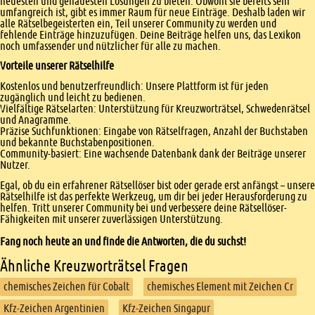
neuesten und genauesten Lösungen zu bieten. Obwohl sie bereits sehr
umfangreich ist, gibt es immer Raum für neue Einträge. Deshalb laden wir
alle Rätselbegeisterten ein, Teil unserer Community zu werden und
fehlende Einträge hinzuzufügen. Deine Beiträge helfen uns, das Lexikon
noch umfassender und nützlicher für alle zu machen.
Vorteile unserer Rätselhilfe
Kostenlos und benutzerfreundlich: Unsere Plattform ist für jeden
zugänglich und leicht zu bedienen.
Vielfältige Rätselarten: Unterstützung für Kreuzworträtsel, Schwedenrätsel
und Anagramme.
Präzise Suchfunktionen: Eingabe von Rätselfragen, Anzahl der Buchstaben
und bekannte Buchstabenpositionen.
Community-basiert: Eine wachsende Datenbank dank der Beiträge unserer
Nutzer.
Egal, ob du ein erfahrener Rätsellöser bist oder gerade erst anfängst – unsere
Rätselhilfe ist das perfekte Werkzeug, um dir bei jeder Herausforderung zu
helfen. Tritt unserer Community bei und verbessere deine Rätsellöser-
Fähigkeiten mit unserer zuverlässigen Unterstützung.
Fang noch heute an und finde die Antworten, die du suchst!
Ähnliche Kreuzworträtsel Fragen
chemisches Zeichen für Cobalt
chemisches Element mit Zeichen Cr
Kfz-Zeichen Argentinien
Kfz-Zeichen Singapur