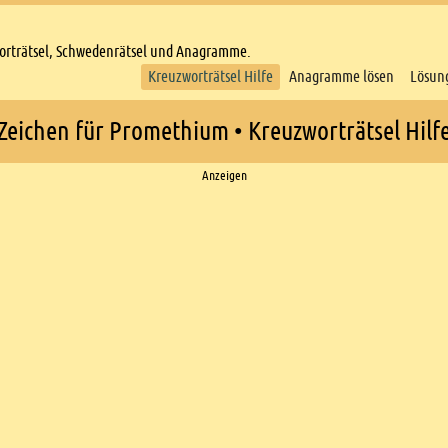
worträtsel, Schwedenrätsel und Anagramme.
Kreuzworträtsel Hilfe
Anagramme lösen
Lösun
Zeichen für Promethium • Kreuzworträtsel Hilf
Anzeigen