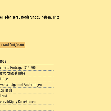
bei jeder Herausforderung zu helfen. Tritt
n Frankfurt/Main
nes
icherte Einträge: 314.700
uzworträtsel Hilfe
iträge
svorschläge und Änderungen
pp ist da!
 Nist
vorschläge / Korrekturen