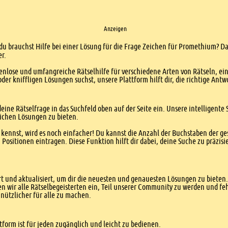
Anzeigen
 du brauchst Hilfe bei einer Lösung für die Frage Zeichen für Promethium? Da
er.
enlose und umfangreiche Rätselhilfe für verschiedene Arten von Rätseln, ei
er kniffligen Lösungen suchst, unsere Plattform hilft dir, die richtige Antw
eine Rätselfrage in das Suchfeld oben auf der Seite ein. Unsere intelligen
ichen Lösungen zu bieten.
kennst, wird es noch einfacher! Du kannst die Anzahl der Buchstaben der g
sitionen eintragen. Diese Funktion hilft dir dabei, deine Suche zu präzisie
 und aktualisiert, um dir die neuesten und genauesten Lösungen zu bieten. 
n wir alle Rätselbegeisterten ein, Teil unserer Community zu werden und f
nützlicher für alle zu machen.
form ist für jeden zugänglich und leicht zu bedienen.