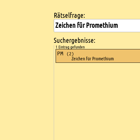
Rätselfrage:
Kreuzworträtsel suchen
Suchergebnisse:
1 Eintrag gefunden
PM
(2)
Zeichen für Promethium
Ads