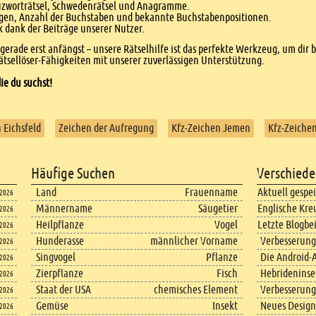
euzworträtsel, Schwedenrätsel und Anagramme.
agen, Anzahl der Buchstaben und bekannte Buchstabenpositionen.
dank der Beiträge unserer Nutzer.
r gerade erst anfängst – unsere Rätselhilfe ist das perfekte Werkzeug, um dir 
tsellöser-Fähigkeiten mit unserer zuverlässigen Unterstützung.
ie du suchst!
 Eichsfeld
Zeichen der Aufregung
Kfz-Zeichen Jemen
Kfz-Zeiche
Häufige Suchen
Verschiede
Land
Frauenname
Aktuell gespe
.2026
Männername
Säugetier
Englische Kre
.2026
Heilpflanze
Vogel
Letzte Blogbe
.2026
Hunderasse
männlicher Vorname
Verbesserung
.2026
Singvogel
Pflanze
Die Android-A
.2026
Zierpflanze
Fisch
Hebrideninsel
.2026
Staat der USA
chemisches Element
Verbesserung
.2026
Gemüse
Insekt
Neues Design
.2026