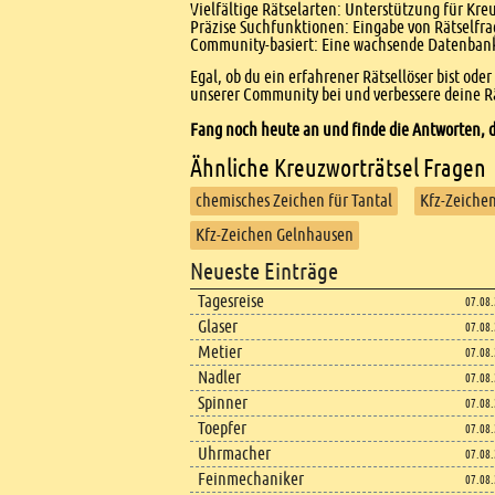
Vielfältige Rätselarten: Unterstützung für Kr
Präzise Suchfunktionen: Eingabe von Rätselfr
Community-basiert: Eine wachsende Datenbank 
Egal, ob du ein erfahrener Rätsellöser bist ode
unserer Community bei und verbessere deine Rä
Fang noch heute an und finde die Antworten, d
Ähnliche Kreuzworträtsel Fragen
chemisches Zeichen für Tantal
Kfz-Zeichen
Kfz-Zeichen Gelnhausen
Footer
Neueste Einträge
Footer content
Tagesreise
07.08
Glaser
07.08
Metier
07.08
Nadler
07.08
Spinner
07.08
Toepfer
07.08
Uhrmacher
07.08
Feinmechaniker
07.08