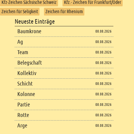
Kfz-Zeichen Sächsische Schweiz
Kfz.- Zeichen für Frankfurt/Oder
Zeichen für Seligkeit
Zeichen für Rhenium
Footer
Neueste Einträge
Footer content
Baumkrone
08.08.2026
Ag
08.08.2026
Team
08.08.2026
Belegschaft
08.08.2026
Kollektiv
08.08.2026
Schicht
08.08.2026
Kolonne
08.08.2026
Partie
08.08.2026
Rotte
08.08.2026
Arge
08.08.2026