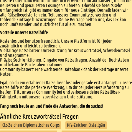
Unsere Datenbank wird kontinuierlich erweitert und aktualisiert, um dir die
neuesten und genauesten Lösungen zu bieten. Obwohl sie bereits sehr
umfangreich ist, gibt es immer Raum für neue Einträge. Deshalb laden wir
alle Rätselbegeisterten ein, Teil unserer Community zu werden und
fehlende Einträge hinzuzufügen. Deine Beiträge helfen uns, das Lexikon
noch umfassender und nützlicher für alle zu machen.
Vorteile unserer Rätselhilfe
Kostenlos und benutzerfreundlich: Unsere Plattform ist für jeden
zugänglich und leicht zu bedienen.
Vielfältige Rätselarten: Unterstützung für Kreuzworträtsel, Schwedenrätsel
und Anagramme.
Präzise Suchfunktionen: Eingabe von Rätselfragen, Anzahl der Buchstaben
und bekannte Buchstabenpositionen.
Community-basiert: Eine wachsende Datenbank dank der Beiträge unserer
Nutzer.
Egal, ob du ein erfahrener Rätsellöser bist oder gerade erst anfängst – unsere
Rätselhilfe ist das perfekte Werkzeug, um dir bei jeder Herausforderung zu
helfen. Tritt unserer Community bei und verbessere deine Rätsellöser-
Fähigkeiten mit unserer zuverlässigen Unterstützung.
Fang noch heute an und finde die Antworten, die du suchst!
Ähnliche Kreuzworträtsel Fragen
Kfz-Zeichen Diplomatisches Corps
Kfz-Zeichen Ostallgäu