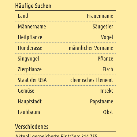
Häufige Suchen
Land
Frauenname
Männername
Säugetier
Heilpflanze
Vogel
Hunderasse
männlicher Vorname
Singvogel
Pflanze
Zierpflanze
Fisch
Staat der USA
chemisches Element
Gemüse
Insekt
Hauptstadt
Papstname
Laubbaum
Obst
Verschiedenes
Aktuell gespeicherte Einträge: 314.755