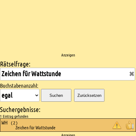
Anzeigen
Rätselfrage:
Kreuzworträtsel suchen
Buchstabenanzahl:
Suchen
Zurücksetzen
Suchergebnisse:
1 Eintrag gefunden
WH
(2)
Zeichen für Wattstunde
Anzeigen