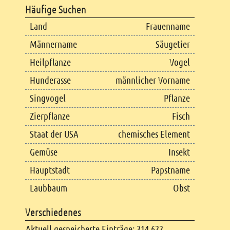
Häufige Suchen
Land
Frauenname
Männername
Säugetier
Heilpflanze
Vogel
Hunderasse
männlicher Vorname
Singvogel
Pflanze
Zierpflanze
Fisch
Staat der USA
chemisches Element
Gemüse
Insekt
Hauptstadt
Papstname
Laubbaum
Obst
Verschiedenes
Aktuell gespeicherte Einträge: 314.622