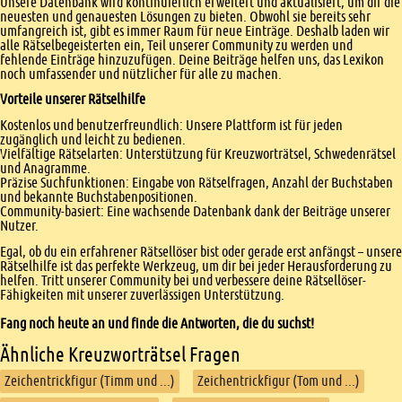
Unsere Datenbank wird kontinuierlich erweitert und aktualisiert, um dir die
neuesten und genauesten Lösungen zu bieten. Obwohl sie bereits sehr
umfangreich ist, gibt es immer Raum für neue Einträge. Deshalb laden wir
alle Rätselbegeisterten ein, Teil unserer Community zu werden und
fehlende Einträge hinzuzufügen. Deine Beiträge helfen uns, das Lexikon
noch umfassender und nützlicher für alle zu machen.
Vorteile unserer Rätselhilfe
Kostenlos und benutzerfreundlich: Unsere Plattform ist für jeden
zugänglich und leicht zu bedienen.
Vielfältige Rätselarten: Unterstützung für Kreuzworträtsel, Schwedenrätsel
und Anagramme.
Präzise Suchfunktionen: Eingabe von Rätselfragen, Anzahl der Buchstaben
und bekannte Buchstabenpositionen.
Community-basiert: Eine wachsende Datenbank dank der Beiträge unserer
Nutzer.
Egal, ob du ein erfahrener Rätsellöser bist oder gerade erst anfängst – unsere
Rätselhilfe ist das perfekte Werkzeug, um dir bei jeder Herausforderung zu
helfen. Tritt unserer Community bei und verbessere deine Rätsellöser-
Fähigkeiten mit unserer zuverlässigen Unterstützung.
Fang noch heute an und finde die Antworten, die du suchst!
Ähnliche Kreuzworträtsel Fragen
Zeichentrickfigur (Timm und ...)
Zeichentrickfigur (Tom und ...)