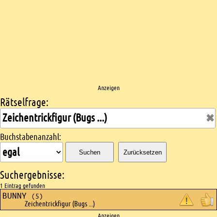
Anzeigen
Rätselfrage:
Kreuzworträtsel suchen
Buchstabenanzahl:
Suchen
Zurücksetzen
Suchergebnisse:
1 Eintrag gefunden
BUNNY
(5)
Zeichentrickfigur (Bugs ...)
Anzeigen