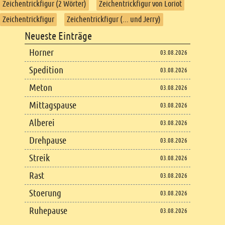
Zeichentrickfigur (2 Wörter)
Zeichentrickfigur von Loriot
Zeichentrickfigur
Zeichentrickfigur (... und Jerry)
Footer
Neueste Einträge
Footer content
Horner
03.08.2026
Spedition
03.08.2026
Meton
03.08.2026
Mittagspause
03.08.2026
Alberei
03.08.2026
Drehpause
03.08.2026
Streik
03.08.2026
Rast
03.08.2026
Stoerung
03.08.2026
Ruhepause
03.08.2026