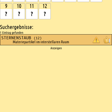
9
10
11
12
Suchergebnisse:
1 Eintrag gefunden
STERNENSTAUB
(12)
Materiepartikel im interstellaren Raum
Ads
Anzeigen