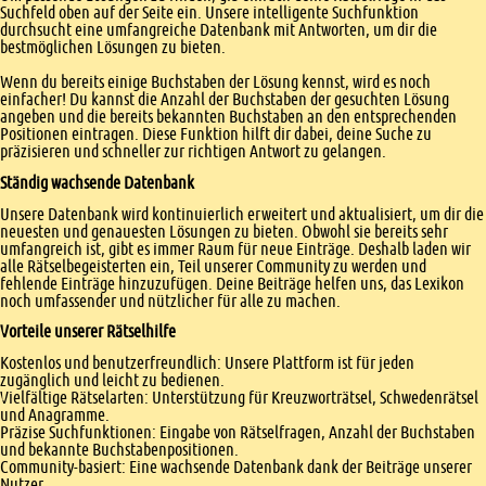
Suchfeld oben auf der Seite ein. Unsere intelligente Suchfunktion
durchsucht eine umfangreiche Datenbank mit Antworten, um dir die
bestmöglichen Lösungen zu bieten.
Wenn du bereits einige Buchstaben der Lösung kennst, wird es noch
einfacher! Du kannst die Anzahl der Buchstaben der gesuchten Lösung
angeben und die bereits bekannten Buchstaben an den entsprechenden
Positionen eintragen. Diese Funktion hilft dir dabei, deine Suche zu
präzisieren und schneller zur richtigen Antwort zu gelangen.
Ständig wachsende Datenbank
Unsere Datenbank wird kontinuierlich erweitert und aktualisiert, um dir die
neuesten und genauesten Lösungen zu bieten. Obwohl sie bereits sehr
umfangreich ist, gibt es immer Raum für neue Einträge. Deshalb laden wir
alle Rätselbegeisterten ein, Teil unserer Community zu werden und
fehlende Einträge hinzuzufügen. Deine Beiträge helfen uns, das Lexikon
noch umfassender und nützlicher für alle zu machen.
Vorteile unserer Rätselhilfe
Kostenlos und benutzerfreundlich: Unsere Plattform ist für jeden
zugänglich und leicht zu bedienen.
Vielfältige Rätselarten: Unterstützung für Kreuzworträtsel, Schwedenrätsel
und Anagramme.
Präzise Suchfunktionen: Eingabe von Rätselfragen, Anzahl der Buchstaben
und bekannte Buchstabenpositionen.
Community-basiert: Eine wachsende Datenbank dank der Beiträge unserer
Nutzer.