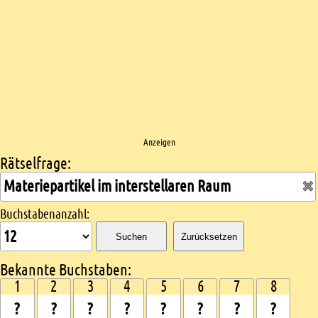
Anzeigen
Rätselfrage:
Kreuzworträtsel suchen
Buchstabenanzahl:
Suchen
Zurücksetzen
Bekannte Buchstaben:
1
2
3
4
5
6
7
8