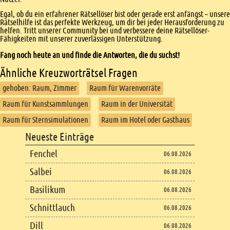
Egal, ob du ein erfahrener Rätsellöser bist oder gerade erst anfängst – unsere
Rätselhilfe ist das perfekte Werkzeug, um dir bei jeder Herausforderung zu
helfen. Tritt unserer Community bei und verbessere deine Rätsellöser-
Fähigkeiten mit unserer zuverlässigen Unterstützung.
Fang noch heute an und finde die Antworten, die du suchst!
Ähnliche Kreuzworträtsel Fragen
gehoben: Raum, Zimmer
Raum für Warenvorräte
Raum für Kunstsammlungen
Raum in der Universität
Raum für Sternsimulationen
Raum im Hotel oder Gasthaus
Footer
Neueste Einträge
Footer content
Fenchel
06.08.2026
Salbei
06.08.2026
Basilikum
06.08.2026
Schnittlauch
06.08.2026
Dill
06.08.2026