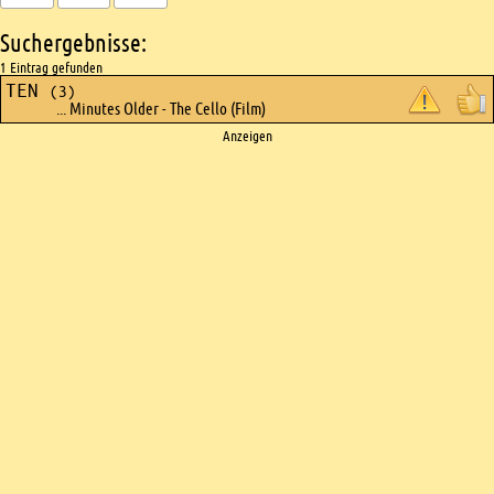
Suchergebnisse:
1 Eintrag gefunden
TEN
(3)
... Minutes Older - The Cello (Film)
Ads
Anzeigen