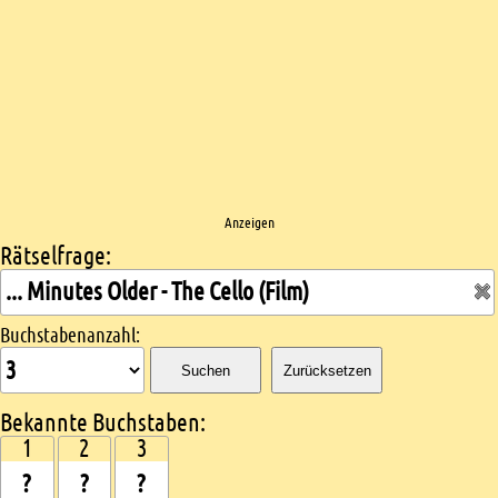
Anzeigen
Rätselfrage:
Kreuzworträtsel suchen
Buchstabenanzahl:
Suchen
Zurücksetzen
Bekannte Buchstaben:
1
2
3