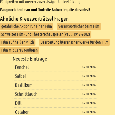
Fähigkeiten mit unserer zuverlässigen Unterstützung.
Fang noch heute an und finde die Antworten, die du suchst!
Ähnliche Kreuzworträtsel Fragen
gefährliche Aktion für einen Film
Verantwortlicher beim Film
Schweizer Film- und Theaterschauspieler (Paul, 1917-2002)
Film auf heißer Milch
Bearbeitung literarischer Werke für den Film
Film mit Carey Mulligan
Footer
Neueste Einträge
Footer content
Fenchel
06.08.2026
Salbei
06.08.2026
Basilikum
06.08.2026
Schnittlauch
06.08.2026
Dill
06.08.2026
Gelaber
06.08.2026