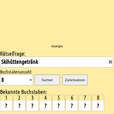
Anzeigen
Rätselfrage:
Kreuzworträtsel suchen
Buchstabenanzahl:
Suchen
Zurücksetzen
Bekannte Buchstaben:
1
2
3
4
5
6
7
8