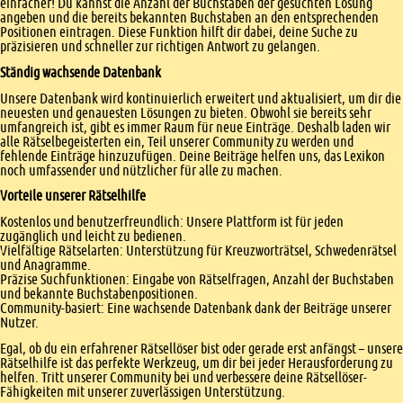
einfacher! Du kannst die Anzahl der Buchstaben der gesuchten Lösung
angeben und die bereits bekannten Buchstaben an den entsprechenden
Positionen eintragen. Diese Funktion hilft dir dabei, deine Suche zu
präzisieren und schneller zur richtigen Antwort zu gelangen.
Ständig wachsende Datenbank
Unsere Datenbank wird kontinuierlich erweitert und aktualisiert, um dir die
neuesten und genauesten Lösungen zu bieten. Obwohl sie bereits sehr
umfangreich ist, gibt es immer Raum für neue Einträge. Deshalb laden wir
alle Rätselbegeisterten ein, Teil unserer Community zu werden und
fehlende Einträge hinzuzufügen. Deine Beiträge helfen uns, das Lexikon
noch umfassender und nützlicher für alle zu machen.
Vorteile unserer Rätselhilfe
Kostenlos und benutzerfreundlich: Unsere Plattform ist für jeden
zugänglich und leicht zu bedienen.
Vielfältige Rätselarten: Unterstützung für Kreuzworträtsel, Schwedenrätsel
und Anagramme.
Präzise Suchfunktionen: Eingabe von Rätselfragen, Anzahl der Buchstaben
und bekannte Buchstabenpositionen.
Community-basiert: Eine wachsende Datenbank dank der Beiträge unserer
Nutzer.
Egal, ob du ein erfahrener Rätsellöser bist oder gerade erst anfängst – unsere
Rätselhilfe ist das perfekte Werkzeug, um dir bei jeder Herausforderung zu
helfen. Tritt unserer Community bei und verbessere deine Rätsellöser-
Fähigkeiten mit unserer zuverlässigen Unterstützung.