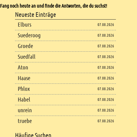
Fang noch heute an und finde die Antworten, die du suchst!
Footer
Neueste Einträge
Footer content
Elburs
07.08.2026
Suederoog
07.08.2026
Groede
07.08.2026
Suedfall
07.08.2026
Aton
07.08.2026
Haase
07.08.2026
Phlox
07.08.2026
Habel
07.08.2026
unrein
07.08.2026
truebe
07.08.2026
Häufige Suchen