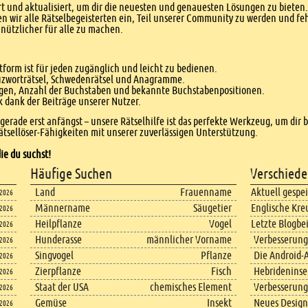
 und aktualisiert, um dir die neuesten und genauesten Lösungen zu bieten. 
n wir alle Rätselbegeisterten ein, Teil unserer Community zu werden und f
nützlicher für alle zu machen.
form ist für jeden zugänglich und leicht zu bedienen.
euzworträtsel, Schwedenrätsel und Anagramme.
agen, Anzahl der Buchstaben und bekannte Buchstabenpositionen.
dank der Beiträge unserer Nutzer.
r gerade erst anfängst – unsere Rätselhilfe ist das perfekte Werkzeug, um dir 
tsellöser-Fähigkeiten mit unserer zuverlässigen Unterstützung.
ie du suchst!
Häufige Suchen
Verschiede
Land
Frauenname
Aktuell gespe
.2026
Männername
Säugetier
Englische Kre
.2026
Heilpflanze
Vogel
Letzte Blogbe
.2026
Hunderasse
männlicher Vorname
Verbesserung
.2026
Singvogel
Pflanze
Die Android-A
.2026
Zierpflanze
Fisch
Hebrideninsel
.2026
Staat der USA
chemisches Element
Verbesserung
.2026
Gemüse
Insekt
Neues Design
.2026