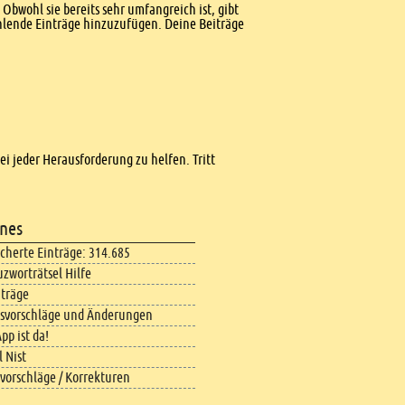
Obwohl sie bereits sehr umfangreich ist, gibt
ehlende Einträge hinzuzufügen. Deine Beiträge
bei jeder Herausforderung zu helfen. Tritt
nes
icherte Einträge: 314.685
uzworträtsel Hilfe
iträge
svorschläge und Änderungen
pp ist da!
 Nist
vorschläge / Korrekturen