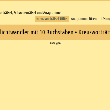
worträtsel, Schwedenrätsel und Anagramme.
Kreuzworträtsel Hilfe
Anagramme lösen
Lösun
ichtwandler mit 10 Buchstaben • Kreuzworträts
Anzeigen