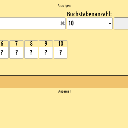
Anzeigen
Buchstabenanzahl:
6
7
8
9
10
Anzeigen