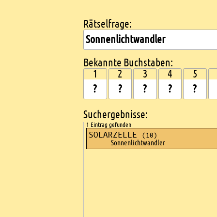
Rätselfrage:
Kreuzworträtsel suchen
Bekannte Buchstaben:
1
2
3
4
5
Suchergebnisse:
1 Eintrag gefunden
SOLARZELLE
(10)
Sonnenlichtwandler
Ads