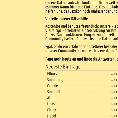
Unsere Datenbank wird kontinuierlich erweitert
es immer Raum für neue Einträge. Deshalb lade
helfen uns, das Lexikon noch umfassender und 
Vorteile unserer Rätselhilfe
Kostenlos und benutzerfreundlich: Unsere Platt
Vielfältige Rätselarten: Unterstützung für Kr
Präzise Suchfunktionen: Eingabe von Rätselfr
Community-basiert: Eine wachsende Datenbank 
Egal, ob du ein erfahrener Rätsellöser bist ode
unserer Community bei und verbessere deine Rä
Fang noch heute an und finde die Antworten, d
Footer
Neueste Einträge
Footer content
Elburs
07.08
Suederoog
07.08
Groede
07.08
Suedfall
07.08
Aton
07.08
Haase
07.08
Phlox
07.08
Habel
07.08