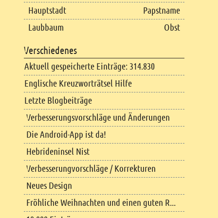
Hauptstadt
Papstname
Laubbaum
Obst
Verschiedenes
Aktuell gespeicherte Einträge: 314.830
Englische Kreuzworträtsel Hilfe
Letzte Blogbeiträge
Verbesserungsvorschläge und Änderungen
Die Android-App ist da!
Hebrideninsel Nist
Verbesserungvorschläge / Korrekturen
Neues Design
Fröhliche Weihnachten und einen guten R...