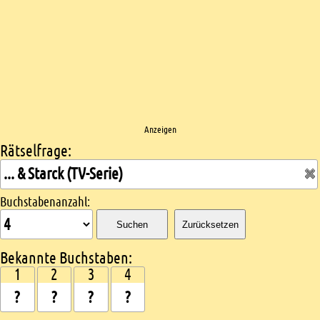
Anzeigen
Rätselfrage:
Kreuzworträtsel suchen
Buchstabenanzahl:
Suchen
Zurücksetzen
Bekannte Buchstaben:
1
2
3
4