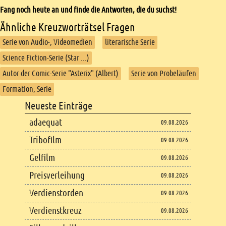
Fang noch heute an und finde die Antworten, die du suchst!
Ähnliche Kreuzworträtsel Fragen
Serie von Audio-, Videomedien
literarische Serie
Science Fiction-Serie (Star ...)
Autor der Comic-Serie "Asterix" (Albert)
Serie von Probeläufen
Formation, Serie
Footer
Neueste Einträge
Footer content
adaequat
09.08.2026
Tribofilm
09.08.2026
Gelfilm
09.08.2026
Preisverleihung
09.08.2026
Verdienstorden
09.08.2026
Verdienstkreuz
09.08.2026