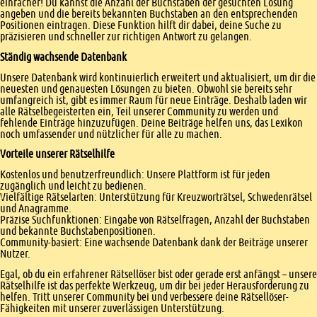
einfacher! Du kannst die Anzahl der Buchstaben der gesuchten Lösung
angeben und die bereits bekannten Buchstaben an den entsprechenden
Positionen eintragen. Diese Funktion hilft dir dabei, deine Suche zu
präzisieren und schneller zur richtigen Antwort zu gelangen.
Ständig wachsende Datenbank
Unsere Datenbank wird kontinuierlich erweitert und aktualisiert, um dir die
neuesten und genauesten Lösungen zu bieten. Obwohl sie bereits sehr
umfangreich ist, gibt es immer Raum für neue Einträge. Deshalb laden wir
alle Rätselbegeisterten ein, Teil unserer Community zu werden und
fehlende Einträge hinzuzufügen. Deine Beiträge helfen uns, das Lexikon
noch umfassender und nützlicher für alle zu machen.
Vorteile unserer Rätselhilfe
Kostenlos und benutzerfreundlich: Unsere Plattform ist für jeden
zugänglich und leicht zu bedienen.
Vielfältige Rätselarten: Unterstützung für Kreuzworträtsel, Schwedenrätsel
und Anagramme.
Präzise Suchfunktionen: Eingabe von Rätselfragen, Anzahl der Buchstaben
und bekannte Buchstabenpositionen.
Community-basiert: Eine wachsende Datenbank dank der Beiträge unserer
Nutzer.
Egal, ob du ein erfahrener Rätsellöser bist oder gerade erst anfängst – unsere
Rätselhilfe ist das perfekte Werkzeug, um dir bei jeder Herausforderung zu
helfen. Tritt unserer Community bei und verbessere deine Rätsellöser-
Fähigkeiten mit unserer zuverlässigen Unterstützung.