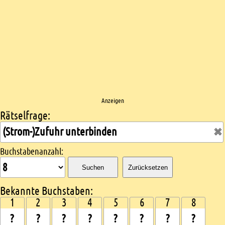
Anzeigen
Rätselfrage:
Kreuzworträtsel suchen
Buchstabenanzahl:
Suchen
Zurücksetzen
Bekannte Buchstaben:
1
2
3
4
5
6
7
8