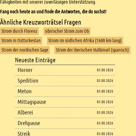
Fähigkeiten mit unserer zuverlässigen Unterstützung.
Fang noch heute an und finde die Antworten, die du suchst!
Ähnliche Kreuzworträtsel Fragen
Strom durch Florenz
sibirischer Strom zum Ob
Strom in Ostturkestan
Strom im südlichen Afrika (1600 km lang)
Strom der nordischen Sage
Strom der iberischen Halbinsel (spanisch)
Footer
Neueste Einträge
Footer content
Horner
03.08.2026
Spedition
03.08.2026
Meton
03.08.2026
Mittagspause
03.08.2026
Alberei
03.08.2026
Drehpause
03.08.2026
Streik
03.08.2026