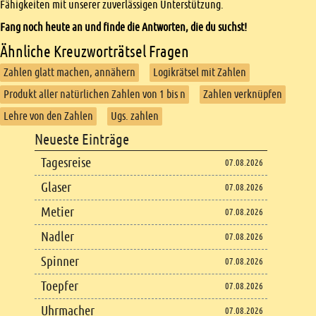
Fähigkeiten mit unserer zuverlässigen Unterstützung.
Fang noch heute an und finde die Antworten, die du suchst!
Ähnliche Kreuzworträtsel Fragen
Zahlen glatt machen, annähern
Logikrätsel mit Zahlen
Produkt aller natürlichen Zahlen von 1 bis n
Zahlen verknüpfen
Lehre von den Zahlen
Ugs. zahlen
Footer
Neueste Einträge
Footer content
Tagesreise
07.08.2026
Glaser
07.08.2026
Metier
07.08.2026
Nadler
07.08.2026
Spinner
07.08.2026
Toepfer
07.08.2026
Uhrmacher
07.08.2026