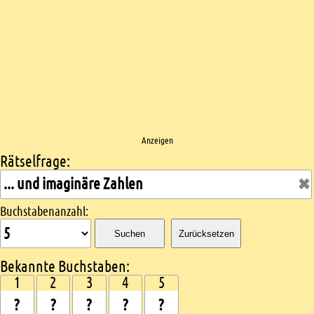
Anzeigen
Rätselfrage:
Kreuzworträtsel suchen
Buchstabenanzahl:
Suchen
Zurücksetzen
Bekannte Buchstaben:
1
2
3
4
5