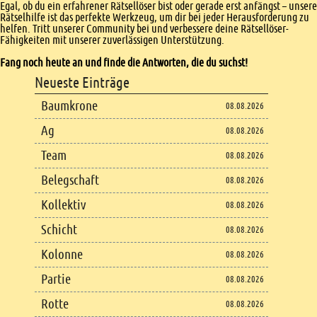
Egal, ob du ein erfahrener Rätsellöser bist oder gerade erst anfängst – unsere
Rätselhilfe ist das perfekte Werkzeug, um dir bei jeder Herausforderung zu
helfen. Tritt unserer Community bei und verbessere deine Rätsellöser-
Fähigkeiten mit unserer zuverlässigen Unterstützung.
Fang noch heute an und finde die Antworten, die du suchst!
Footer
Neueste Einträge
Footer content
Baumkrone
08.08.2026
Ag
08.08.2026
Team
08.08.2026
Belegschaft
08.08.2026
Kollektiv
08.08.2026
Schicht
08.08.2026
Kolonne
08.08.2026
Partie
08.08.2026
Rotte
08.08.2026