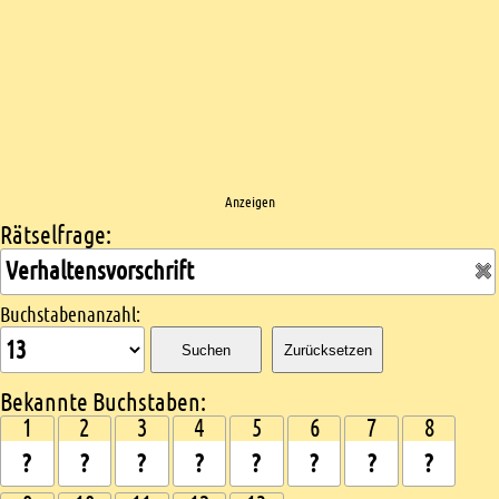
Anzeigen
Rätselfrage:
Kreuzworträtsel suchen
Buchstabenanzahl:
Suchen
Zurücksetzen
Bekannte Buchstaben:
1
2
3
4
5
6
7
8