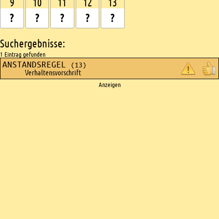
9
10
11
12
13
Suchergebnisse:
1 Eintrag gefunden
ANSTANDSREGEL
(13)
Verhaltensvorschrift
Ads
Anzeigen