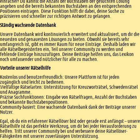
einfacher! Du kannst die Anzahl der Buchstaben der gesuchten Lösung
angeben und die bereits bekannten Buchstaben an den entsprechenden
Positionen eintragen. Diese Funktion hilft dir dabei, deine Suche zu
präzisieren und schneller zur richtigen Antwort zu gelangen.
Ständig wachsende Datenbank
Unsere Datenbank wird kontinuierlich erweitert und aktualisiert, um dir die
neuesten und genauesten Lösungen zu bieten. Obwohl sie bereits sehr
umfangreich ist, gibt es immer Raum für neue Einträge. Deshalb laden wir
alle Rätselbegeisterten ein, Teil unserer Community zu werden und
fehlende Einträge hinzuzufügen. Deine Beiträge helfen uns, das Lexikon
noch umfassender und nützlicher für alle zu machen.
Vorteile unserer Rätselhilfe
Kostenlos und benutzerfreundlich: Unsere Plattform ist für jeden
zugänglich und leicht zu bedienen.
Vielfältige Rätselarten: Unterstützung für Kreuzworträtsel, Schwedenrätsel
und Anagramme.
Präzise Suchfunktionen: Eingabe von Rätselfragen, Anzahl der Buchstaben
und bekannte Buchstabenpositionen.
Community-basiert: Eine wachsende Datenbank dank der Beiträge unserer
Nutzer.
Egal, ob du ein erfahrener Rätsellöser bist oder gerade erst anfängst – unsere
Rätselhilfe ist das perfekte Werkzeug, um dir bei jeder Herausforderung zu
helfen. Tritt unserer Community bei und verbessere deine Rätsellöser-
Fähigkeiten mit unserer zuverlässigen Unterstützung.