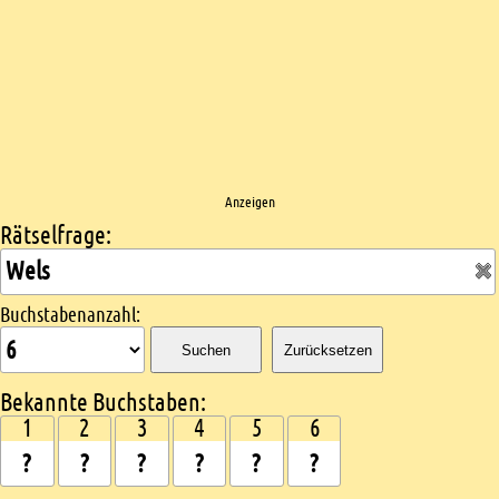
Anzeigen
Rätselfrage:
Kreuzworträtsel suchen
Buchstabenanzahl:
Suchen
Zurücksetzen
Bekannte Buchstaben:
1
2
3
4
5
6