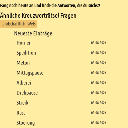
Fang noch heute an und finde die Antworten, die du suchst!
Ähnliche Kreuzworträtsel Fragen
landschaftlich: Wels
Footer
Neueste Einträge
Footer content
Horner
03.08.2026
Spedition
03.08.2026
Meton
03.08.2026
Mittagspause
03.08.2026
Alberei
03.08.2026
Drehpause
03.08.2026
Streik
03.08.2026
Rast
03.08.2026
Stoerung
03.08.2026