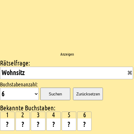
Anzeigen
Rätselfrage:
Kreuzworträtsel suchen
Buchstabenanzahl:
Suchen
Zurücksetzen
Bekannte Buchstaben:
1
2
3
4
5
6