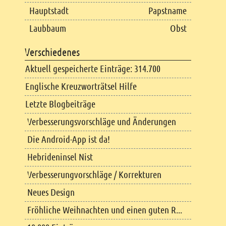
Hauptstadt
Papstname
Laubbaum
Obst
Verschiedenes
Aktuell gespeicherte Einträge: 314.700
Englische Kreuzworträtsel Hilfe
Letzte Blogbeiträge
Verbesserungsvorschläge und Änderungen
Die Android-App ist da!
Hebrideninsel Nist
Verbesserungvorschläge / Korrekturen
Neues Design
Fröhliche Weihnachten und einen guten R...