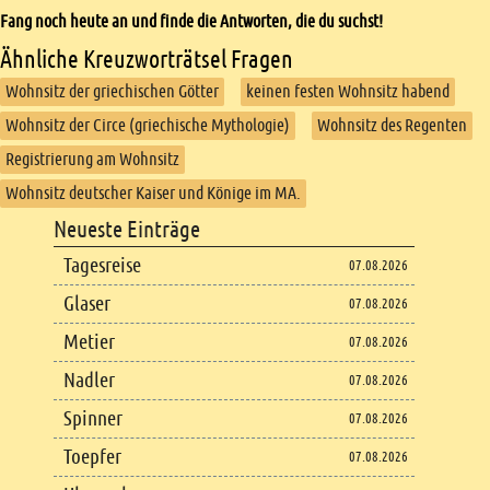
Fang noch heute an und finde die Antworten, die du suchst!
Ähnliche Kreuzworträtsel Fragen
Wohnsitz der griechischen Götter
keinen festen Wohnsitz habend
Wohnsitz der Circe (griechische Mythologie)
Wohnsitz des Regenten
Registrierung am Wohnsitz
Wohnsitz deutscher Kaiser und Könige im MA.
Footer
Neueste Einträge
Footer content
Tagesreise
07.08.2026
Glaser
07.08.2026
Metier
07.08.2026
Nadler
07.08.2026
Spinner
07.08.2026
Toepfer
07.08.2026