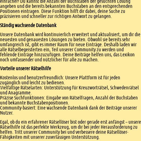
einfacher! Du kannst die Anzahl der Buchstaben der gesuchten Lösung
angeben und die bereits bekannten Buchstaben an den entsprechenden
Positionen eintragen. Diese Funktion hilft dir dabei, deine Suche zu
präzisieren und schneller zur richtigen Antwort zu gelangen.
Ständig wachsende Datenbank
Unsere Datenbank wird kontinuierlich erweitert und aktualisiert, um dir die
neuesten und genauesten Lösungen zu bieten. Obwohl sie bereits sehr
umfangreich ist, gibt es immer Raum für neue Einträge. Deshalb laden wir
alle Rätselbegeisterten ein, Teil unserer Community zu werden und
fehlende Einträge hinzuzufügen. Deine Beiträge helfen uns, das Lexikon
noch umfassender und nützlicher für alle zu machen.
Vorteile unserer Rätselhilfe
Kostenlos und benutzerfreundlich: Unsere Plattform ist für jeden
zugänglich und leicht zu bedienen.
Vielfältige Rätselarten: Unterstützung für Kreuzworträtsel, Schwedenrätsel
und Anagramme.
Präzise Suchfunktionen: Eingabe von Rätselfragen, Anzahl der Buchstaben
und bekannte Buchstabenpositionen.
Community-basiert: Eine wachsende Datenbank dank der Beiträge unserer
Nutzer.
Egal, ob du ein erfahrener Rätsellöser bist oder gerade erst anfängst – unsere
Rätselhilfe ist das perfekte Werkzeug, um dir bei jeder Herausforderung zu
helfen. Tritt unserer Community bei und verbessere deine Rätsellöser-
Fähigkeiten mit unserer zuverlässigen Unterstützung.