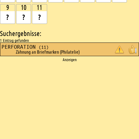
9
10
11
Suchergebnisse:
1 Eintrag gefunden
PERFORATION
(11)
Zähnung an Briefmarken (Philatelie)
Ads
Anzeigen