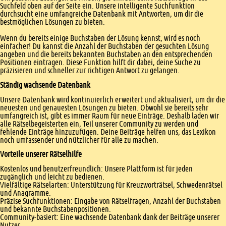
Suchfeld oben auf der Seite ein. Unsere intelligente Suchfunktion
durchsucht eine umfangreiche Datenbank mit Antworten, um dir die
bestmöglichen Lösungen zu bieten.
Wenn du bereits einige Buchstaben der Lösung kennst, wird es noch
einfacher! Du kannst die Anzahl der Buchstaben der gesuchten Lösung
angeben und die bereits bekannten Buchstaben an den entsprechenden
Positionen eintragen. Diese Funktion hilft dir dabei, deine Suche zu
präzisieren und schneller zur richtigen Antwort zu gelangen.
Ständig wachsende Datenbank
Unsere Datenbank wird kontinuierlich erweitert und aktualisiert, um dir die
neuesten und genauesten Lösungen zu bieten. Obwohl sie bereits sehr
umfangreich ist, gibt es immer Raum für neue Einträge. Deshalb laden wir
alle Rätselbegeisterten ein, Teil unserer Community zu werden und
fehlende Einträge hinzuzufügen. Deine Beiträge helfen uns, das Lexikon
noch umfassender und nützlicher für alle zu machen.
Vorteile unserer Rätselhilfe
Kostenlos und benutzerfreundlich: Unsere Plattform ist für jeden
zugänglich und leicht zu bedienen.
Vielfältige Rätselarten: Unterstützung für Kreuzworträtsel, Schwedenrätsel
und Anagramme.
Präzise Suchfunktionen: Eingabe von Rätselfragen, Anzahl der Buchstaben
und bekannte Buchstabenpositionen.
Community-basiert: Eine wachsende Datenbank dank der Beiträge unserer
Nutzer.