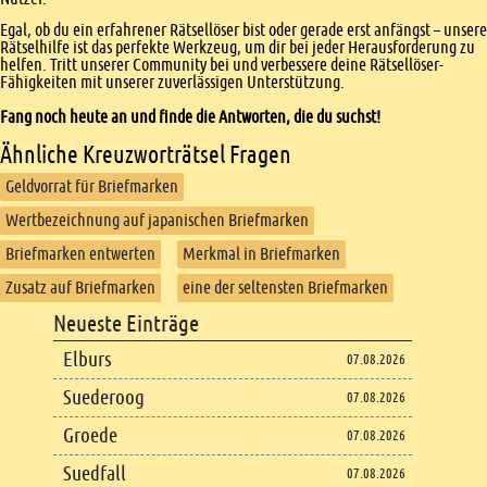
Egal, ob du ein erfahrener Rätsellöser bist oder gerade erst anfängst – unsere
Rätselhilfe ist das perfekte Werkzeug, um dir bei jeder Herausforderung zu
helfen. Tritt unserer Community bei und verbessere deine Rätsellöser-
Fähigkeiten mit unserer zuverlässigen Unterstützung.
Fang noch heute an und finde die Antworten, die du suchst!
Ähnliche Kreuzworträtsel Fragen
Geldvorrat für Briefmarken
Wertbezeichnung auf japanischen Briefmarken
Briefmarken entwerten
Merkmal in Briefmarken
Zusatz auf Briefmarken
eine der seltensten Briefmarken
Footer
Neueste Einträge
Footer content
Elburs
07.08.2026
Suederoog
07.08.2026
Groede
07.08.2026
Suedfall
07.08.2026