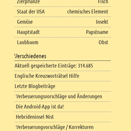
Zierpflanze
Fisch
Staat der USA
chemisches Element
Gemüse
Insekt
Hauptstadt
Papstname
Laubbaum
Obst
Verschiedenes
Aktuell gespeicherte Einträge: 314.685
Englische Kreuzworträtsel Hilfe
Letzte Blogbeiträge
Verbesserungsvorschläge und Änderungen
Die Android-App ist da!
Hebrideninsel Nist
Verbesserungvorschläge / Korrekturen