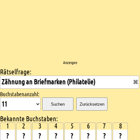
Anzeigen
Rätselfrage:
Kreuzworträtsel suchen
Buchstabenanzahl:
Suchen
Zurücksetzen
Bekannte Buchstaben:
1
2
3
4
5
6
7
8