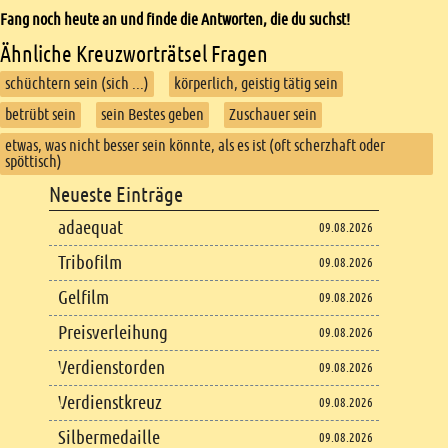
Fang noch heute an und finde die Antworten, die du suchst!
Ähnliche Kreuzworträtsel Fragen
schüchtern sein (sich ...)
körperlich, geistig tätig sein
betrübt sein
sein Bestes geben
Zuschauer sein
etwas, was nicht besser sein könnte, als es ist (oft scherzhaft oder
spöttisch)
Footer
Neueste Einträge
Footer content
adaequat
09.08.2026
Tribofilm
09.08.2026
Gelfilm
09.08.2026
Preisverleihung
09.08.2026
Verdienstorden
09.08.2026
Verdienstkreuz
09.08.2026
Silbermedaille
09.08.2026