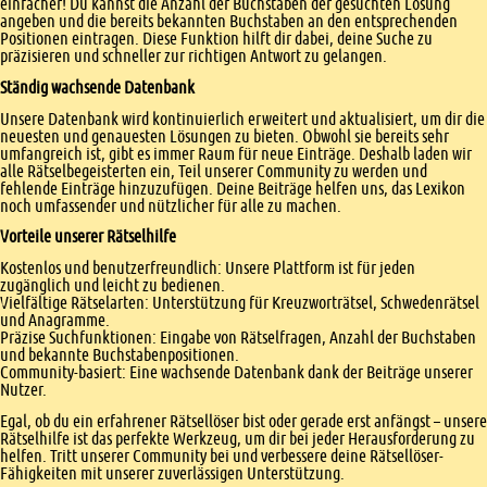
einfacher! Du kannst die Anzahl der Buchstaben der gesuchten Lösung
angeben und die bereits bekannten Buchstaben an den entsprechenden
Positionen eintragen. Diese Funktion hilft dir dabei, deine Suche zu
präzisieren und schneller zur richtigen Antwort zu gelangen.
Ständig wachsende Datenbank
Unsere Datenbank wird kontinuierlich erweitert und aktualisiert, um dir die
neuesten und genauesten Lösungen zu bieten. Obwohl sie bereits sehr
umfangreich ist, gibt es immer Raum für neue Einträge. Deshalb laden wir
alle Rätselbegeisterten ein, Teil unserer Community zu werden und
fehlende Einträge hinzuzufügen. Deine Beiträge helfen uns, das Lexikon
noch umfassender und nützlicher für alle zu machen.
Vorteile unserer Rätselhilfe
Kostenlos und benutzerfreundlich: Unsere Plattform ist für jeden
zugänglich und leicht zu bedienen.
Vielfältige Rätselarten: Unterstützung für Kreuzworträtsel, Schwedenrätsel
und Anagramme.
Präzise Suchfunktionen: Eingabe von Rätselfragen, Anzahl der Buchstaben
und bekannte Buchstabenpositionen.
Community-basiert: Eine wachsende Datenbank dank der Beiträge unserer
Nutzer.
Egal, ob du ein erfahrener Rätsellöser bist oder gerade erst anfängst – unsere
Rätselhilfe ist das perfekte Werkzeug, um dir bei jeder Herausforderung zu
helfen. Tritt unserer Community bei und verbessere deine Rätsellöser-
Fähigkeiten mit unserer zuverlässigen Unterstützung.