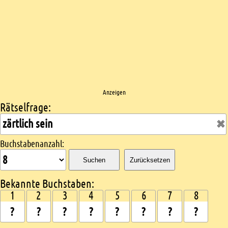
Anzeigen
Rätselfrage:
Kreuzworträtsel suchen
Buchstabenanzahl:
Suchen
Zurücksetzen
Bekannte Buchstaben:
1
2
3
4
5
6
7
8