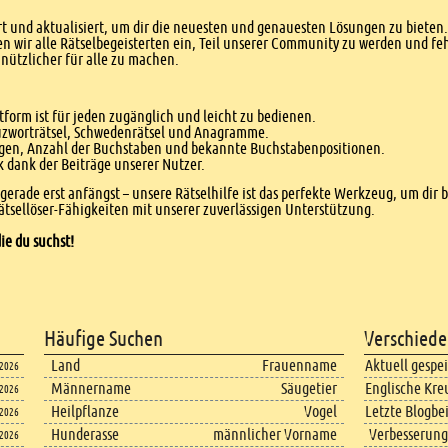
 und aktualisiert, um dir die neuesten und genauesten Lösungen zu bieten. 
n wir alle Rätselbegeisterten ein, Teil unserer Community zu werden und f
nützlicher für alle zu machen.
form ist für jeden zugänglich und leicht zu bedienen.
euzworträtsel, Schwedenrätsel und Anagramme.
agen, Anzahl der Buchstaben und bekannte Buchstabenpositionen.
dank der Beiträge unserer Nutzer.
r gerade erst anfängst – unsere Rätselhilfe ist das perfekte Werkzeug, um dir 
tsellöser-Fähigkeiten mit unserer zuverlässigen Unterstützung.
ie du suchst!
Häufige Suchen
Verschiede
Land
Frauenname
Aktuell gespe
.2026
Männername
Säugetier
Englische Kre
.2026
Heilpflanze
Vogel
Letzte Blogbe
.2026
Hunderasse
männlicher Vorname
Verbesserung
.2026