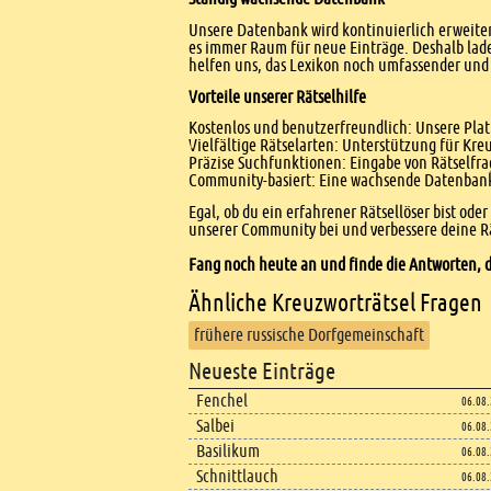
Unsere Datenbank wird kontinuierlich erweitert
es immer Raum für neue Einträge. Deshalb lade
helfen uns, das Lexikon noch umfassender und 
Vorteile unserer Rätselhilfe
Kostenlos und benutzerfreundlich: Unsere Platt
Vielfältige Rätselarten: Unterstützung für Kr
Präzise Suchfunktionen: Eingabe von Rätselfr
Community-basiert: Eine wachsende Datenbank 
Egal, ob du ein erfahrener Rätsellöser bist ode
unserer Community bei und verbessere deine Rä
Fang noch heute an und finde die Antworten, d
Ähnliche Kreuzworträtsel Fragen
frühere russische Dorfgemeinschaft
Footer
Neueste Einträge
Footer content
Fenchel
06.08
Salbei
06.08
Basilikum
06.08
Schnittlauch
06.08