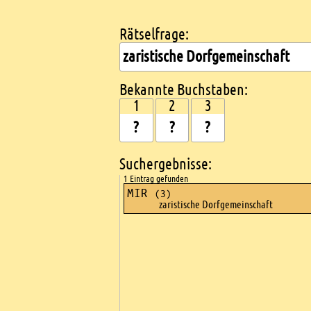
Rätselfrage:
Kreuzworträtsel suchen
Bekannte Buchstaben:
1
2
3
Suchergebnisse:
1 Eintrag gefunden
MIR
(3)
zaristische Dorfgemeinschaft
Ads