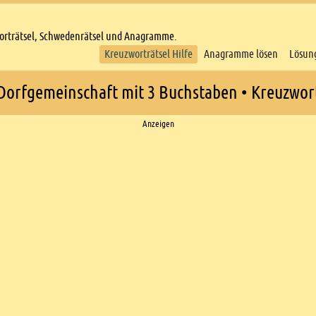
worträtsel, Schwedenrätsel und Anagramme.
Kreuzworträtsel Hilfe
Anagramme lösen
Lösun
 Dorfgemeinschaft mit 3 Buchstaben • Kreuzwort
Anzeigen