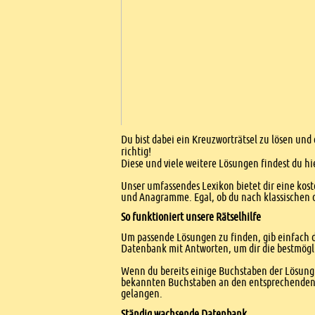
Einleitung
Du bist dabei ein Kreuzworträtsel zu lösen und
richtig!
Diese und viele weitere Lösungen findest du hi
Unser umfassendes Lexikon bietet dir eine kost
und Anagramme. Egal, ob du nach klassischen od
So funktioniert unsere Rätselhilfe
Um passende Lösungen zu finden, gib einfach d
Datenbank mit Antworten, um dir die bestmögl
Wenn du bereits einige Buchstaben der Lösung 
bekannten Buchstaben an den entsprechenden Po
gelangen.
Ständig wachsende Datenbank