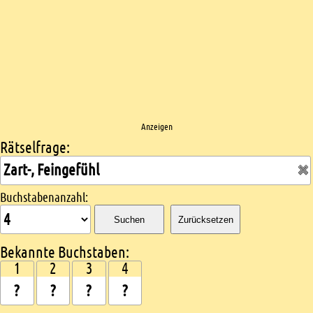
Anzeigen
Rätselfrage:
Kreuzworträtsel suchen
Buchstabenanzahl:
Suchen
Zurücksetzen
Bekannte Buchstaben:
1
2
3
4