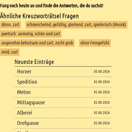
Fang noch heute an und finde die Antworten, die du suchst!
Ähnliche Kreuzworträtsel Fragen
dünn, zart
schmeichelnd, gefällig, gleitend, zart, spielerisch (Musik)
poetisch: anmutig, schön und zart
angenehm behutsam und zart, nicht grob
ohne Feingefühl
mild, zart
Footer
Neueste Einträge
Footer content
Horner
03.08.2026
Spedition
03.08.2026
Meton
03.08.2026
Mittagspause
03.08.2026
Alberei
03.08.2026
Drehpause
03.08.2026