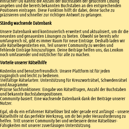
einfacher! Du kannst die Anzahl der Buchstaben der gesuchten Lösung
angeben und die bereits bekannten Buchstaben an den entsprechenden
Positionen eintragen. Diese Funktion hilft dir dabei, deine Suche zu
präzisieren und schneller zur richtigen Antwort zu gelangen.
Ständig wachsende Datenbank
Unsere Datenbank wird kontinuierlich erweitert und aktualisiert, um dir die
neuesten und genauesten Lösungen zu bieten. Obwohl sie bereits sehr
umfangreich ist, gibt es immer Raum für neue Einträge. Deshalb laden wir
alle Rätselbegeisterten ein, Teil unserer Community zu werden und
fehlende Einträge hinzuzufügen. Deine Beiträge helfen uns, das Lexikon
noch umfassender und nützlicher für alle zu machen.
Vorteile unserer Rätselhilfe
Kostenlos und benutzerfreundlich: Unsere Plattform ist für jeden
zugänglich und leicht zu bedienen.
Vielfältige Rätselarten: Unterstützung für Kreuzworträtsel, Schwedenrätsel
und Anagramme.
Präzise Suchfunktionen: Eingabe von Rätselfragen, Anzahl der Buchstaben
und bekannte Buchstabenpositionen.
Community-basiert: Eine wachsende Datenbank dank der Beiträge unserer
Nutzer.
Egal, ob du ein erfahrener Rätsellöser bist oder gerade erst anfängst – unsere
Rätselhilfe ist das perfekte Werkzeug, um dir bei jeder Herausforderung zu
helfen. Tritt unserer Community bei und verbessere deine Rätsellöser-
Fähigkeiten mit unserer zuverlässigen Unterstützung.