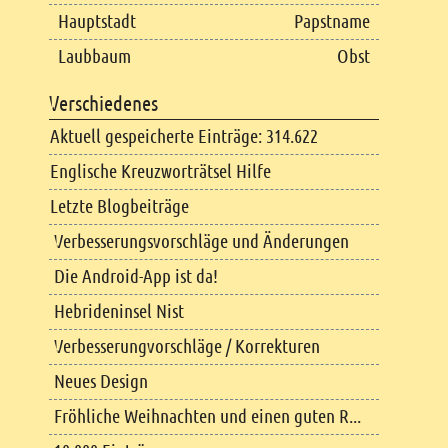
Hauptstadt
Papstname
Laubbaum
Obst
Verschiedenes
Aktuell gespeicherte Einträge: 314.622
Englische Kreuzworträtsel Hilfe
Letzte Blogbeiträge
Verbesserungsvorschläge und Änderungen
Die Android-App ist da!
Hebrideninsel Nist
Verbesserungvorschläge / Korrekturen
Neues Design
Fröhliche Weihnachten und einen guten R...