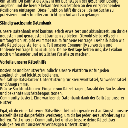
einfacher! Du kannst die Anzahl der Buchstaben der gesuchten Lösung
angeben und die bereits bekannten Buchstaben an den entsprechenden
Positionen eintragen. Diese Funktion hilft dir dabei, deine Suche zu
präzisieren und schneller zur richtigen Antwort zu gelangen.
Ständig wachsende Datenbank
Unsere Datenbank wird kontinuierlich erweitert und aktualisiert, um dir die
neuesten und genauesten Lösungen zu bieten. Obwohl sie bereits sehr
umfangreich ist, gibt es immer Raum für neue Einträge. Deshalb laden wir
alle Rätselbegeisterten ein, Teil unserer Community zu werden und
fehlende Einträge hinzuzufügen. Deine Beiträge helfen uns, das Lexikon
noch umfassender und nützlicher für alle zu machen.
Vorteile unserer Rätselhilfe
Kostenlos und benutzerfreundlich: Unsere Plattform ist für jeden
zugänglich und leicht zu bedienen.
Vielfältige Rätselarten: Unterstützung für Kreuzworträtsel, Schwedenrätsel
und Anagramme.
Präzise Suchfunktionen: Eingabe von Rätselfragen, Anzahl der Buchstaben
und bekannte Buchstabenpositionen.
Community-basiert: Eine wachsende Datenbank dank der Beiträge unserer
Nutzer.
Egal, ob du ein erfahrener Rätsellöser bist oder gerade erst anfängst – unsere
Rätselhilfe ist das perfekte Werkzeug, um dir bei jeder Herausforderung zu
helfen. Tritt unserer Community bei und verbessere deine Rätsellöser-
Fähigkeiten mit unserer zuverlässigen Unterstützung.