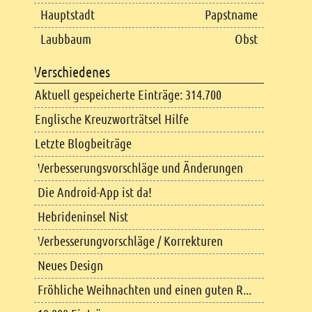
Hauptstadt
Papstname
Laubbaum
Obst
Verschiedenes
Aktuell gespeicherte Einträge: 314.700
Englische Kreuzworträtsel Hilfe
Letzte Blogbeiträge
Verbesserungsvorschläge und Änderungen
Die Android-App ist da!
Hebrideninsel Nist
Verbesserungvorschläge / Korrekturen
Neues Design
Fröhliche Weihnachten und einen guten R...