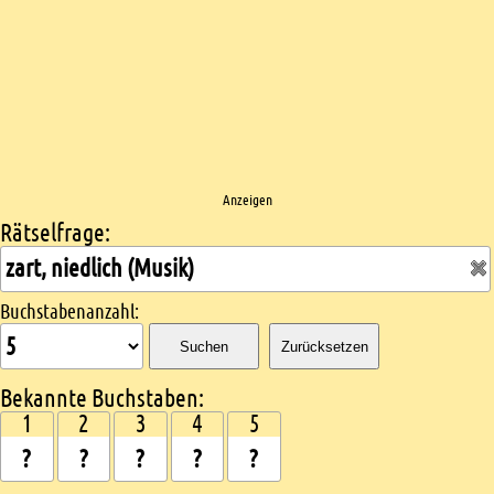
Anzeigen
Rätselfrage:
Kreuzworträtsel suchen
Buchstabenanzahl:
Suchen
Zurücksetzen
Bekannte Buchstaben:
1
2
3
4
5