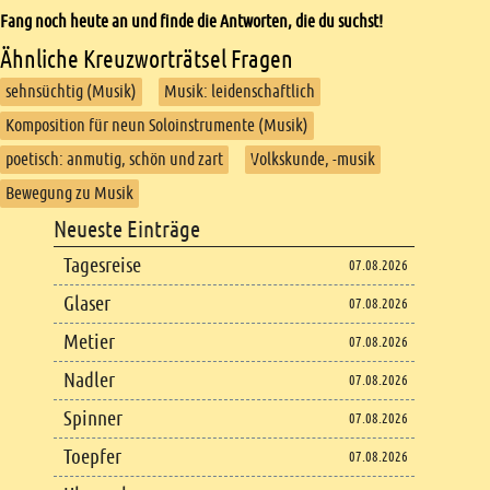
Fang noch heute an und finde die Antworten, die du suchst!
Ähnliche Kreuzworträtsel Fragen
sehnsüchtig (Musik)
Musik: leidenschaftlich
Komposition für neun Soloinstrumente (Musik)
poetisch: anmutig, schön und zart
Volkskunde, -musik
Bewegung zu Musik
Footer
Neueste Einträge
Footer content
Tagesreise
07.08.2026
Glaser
07.08.2026
Metier
07.08.2026
Nadler
07.08.2026
Spinner
07.08.2026
Toepfer
07.08.2026