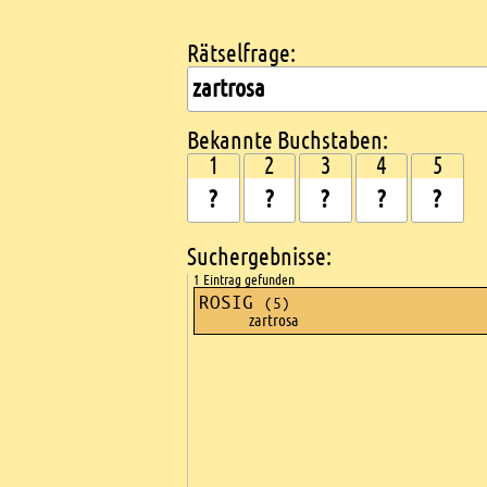
Rätselfrage:
Kreuzworträtsel suchen
Bekannte Buchstaben:
1
2
3
4
5
Suchergebnisse:
1 Eintrag gefunden
ROSIG
(5)
zartrosa
Ads