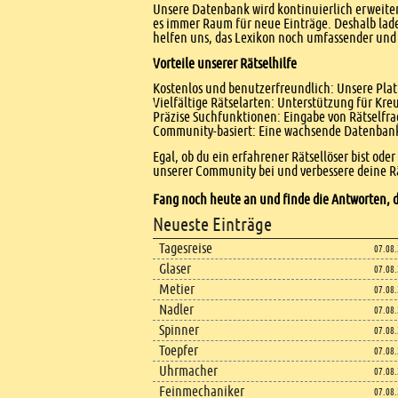
Unsere Datenbank wird kontinuierlich erweitert
es immer Raum für neue Einträge. Deshalb lade
helfen uns, das Lexikon noch umfassender und 
Vorteile unserer Rätselhilfe
Kostenlos und benutzerfreundlich: Unsere Platt
Vielfältige Rätselarten: Unterstützung für Kr
Präzise Suchfunktionen: Eingabe von Rätselfr
Community-basiert: Eine wachsende Datenbank 
Egal, ob du ein erfahrener Rätsellöser bist ode
unserer Community bei und verbessere deine Rä
Fang noch heute an und finde die Antworten, d
Footer
Neueste Einträge
Footer content
Tagesreise
07.08
Glaser
07.08
Metier
07.08
Nadler
07.08
Spinner
07.08
Toepfer
07.08
Uhrmacher
07.08
Feinmechaniker
07.08