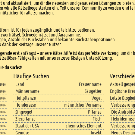
 und aktualisiert, um dir die neuesten und genauesten Lösungen zu bieten. 
n wir alle Rätselbegeisterten ein, Teil unserer Community zu werden und f
nützlicher für alle zu machen.
form ist für jeden zugänglich und leicht zu bedienen.
euzworträtsel, Schwedenrätsel und Anagramme.
agen, Anzahl der Buchstaben und bekannte Buchstabenpositionen.
dank der Beiträge unserer Nutzer.
r gerade erst anfängst – unsere Rätselhilfe ist das perfekte Werkzeug, um dir 
tsellöser-Fähigkeiten mit unserer zuverlässigen Unterstützung.
ie du suchst!
Häufige Suchen
Verschiede
Land
Frauenname
Aktuell gespe
.2026
Männername
Säugetier
Englische Kre
.2026
Heilpflanze
Vogel
Letzte Blogbe
.2026
Hunderasse
männlicher Vorname
Verbesserung
.2026
Singvogel
Pflanze
Die Android-A
.2026
Zierpflanze
Fisch
Hebrideninsel
.2026
Staat der USA
chemisches Element
Verbesserung
.2026
Gemüse
Insekt
Neues Design
.2026