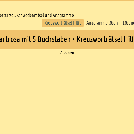
worträtsel, Schwedenrätsel und Anagramme.
Kreuzworträtsel Hilfe
Anagramme lösen
Lösun
artrosa mit 5 Buchstaben • Kreuzworträtsel Hil
Anzeigen