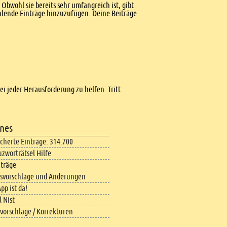
Obwohl sie bereits sehr umfangreich ist, gibt
ehlende Einträge hinzuzufügen. Deine Beiträge
bei jeder Herausforderung zu helfen. Tritt
nes
icherte Einträge: 314.700
uzworträtsel Hilfe
iträge
svorschläge und Änderungen
pp ist da!
 Nist
vorschläge / Korrekturen