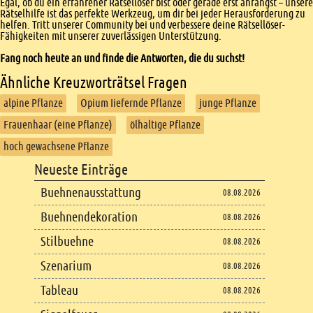
Egal, ob du ein erfahrener Rätsellöser bist oder gerade erst anfängst – unsere
Rätselhilfe ist das perfekte Werkzeug, um dir bei jeder Herausforderung zu
helfen. Tritt unserer Community bei und verbessere deine Rätsellöser-
Fähigkeiten mit unserer zuverlässigen Unterstützung.
Fang noch heute an und finde die Antworten, die du suchst!
Ähnliche Kreuzworträtsel Fragen
alpine Pflanze
Opium Iiefernde Pflanze
junge Pflanze
Frauenhaar (eine Pflanze)
ölhaltige Pflanze
hoch gewachsene Pflanze
Footer
Neueste Einträge
Footer content
Buehnenausstattung
08.08.2026
Buehnendekoration
08.08.2026
Stilbuehne
08.08.2026
Szenarium
08.08.2026
Tableau
08.08.2026