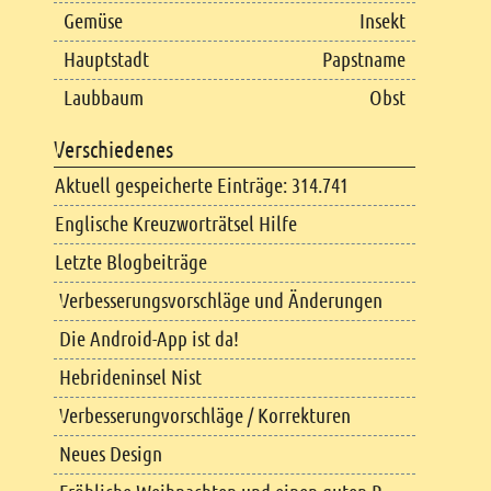
Gemüse
Insekt
Hauptstadt
Papstname
Laubbaum
Obst
Verschiedenes
Aktuell gespeicherte Einträge: 314.741
Englische Kreuzworträtsel Hilfe
Letzte Blogbeiträge
Verbesserungsvorschläge und Änderungen
Die Android-App ist da!
Hebrideninsel Nist
Verbesserungvorschläge / Korrekturen
Neues Design