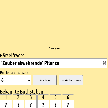
Anzeigen
Rätselfrage:
Kreuzworträtsel suchen
Buchstabenanzahl:
Suchen
Zurücksetzen
Bekannte Buchstaben:
1
2
3
4
5
6