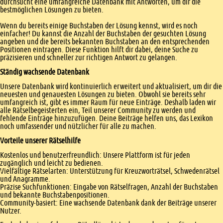
durchsucht eine umfangreiche Datenbank mit Antworten, um dir die
bestmöglichen Lösungen zu bieten.
Wenn du bereits einige Buchstaben der Lösung kennst, wird es noch
einfacher! Du kannst die Anzahl der Buchstaben der gesuchten Lösung
angeben und die bereits bekannten Buchstaben an den entsprechenden
Positionen eintragen. Diese Funktion hilft dir dabei, deine Suche zu
präzisieren und schneller zur richtigen Antwort zu gelangen.
Ständig wachsende Datenbank
Unsere Datenbank wird kontinuierlich erweitert und aktualisiert, um dir die
neuesten und genauesten Lösungen zu bieten. Obwohl sie bereits sehr
umfangreich ist, gibt es immer Raum für neue Einträge. Deshalb laden wir
alle Rätselbegeisterten ein, Teil unserer Community zu werden und
fehlende Einträge hinzuzufügen. Deine Beiträge helfen uns, das Lexikon
noch umfassender und nützlicher für alle zu machen.
Vorteile unserer Rätselhilfe
Kostenlos und benutzerfreundlich: Unsere Plattform ist für jeden
zugänglich und leicht zu bedienen.
Vielfältige Rätselarten: Unterstützung für Kreuzworträtsel, Schwedenrätsel
und Anagramme.
Präzise Suchfunktionen: Eingabe von Rätselfragen, Anzahl der Buchstaben
und bekannte Buchstabenpositionen.
Community-basiert: Eine wachsende Datenbank dank der Beiträge unserer
Nutzer.