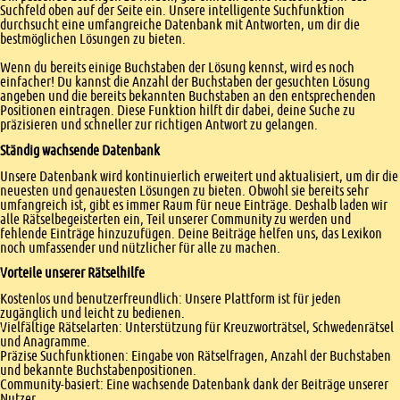
Suchfeld oben auf der Seite ein. Unsere intelligente Suchfunktion
durchsucht eine umfangreiche Datenbank mit Antworten, um dir die
bestmöglichen Lösungen zu bieten.
Wenn du bereits einige Buchstaben der Lösung kennst, wird es noch
einfacher! Du kannst die Anzahl der Buchstaben der gesuchten Lösung
angeben und die bereits bekannten Buchstaben an den entsprechenden
Positionen eintragen. Diese Funktion hilft dir dabei, deine Suche zu
präzisieren und schneller zur richtigen Antwort zu gelangen.
Ständig wachsende Datenbank
Unsere Datenbank wird kontinuierlich erweitert und aktualisiert, um dir die
neuesten und genauesten Lösungen zu bieten. Obwohl sie bereits sehr
umfangreich ist, gibt es immer Raum für neue Einträge. Deshalb laden wir
alle Rätselbegeisterten ein, Teil unserer Community zu werden und
fehlende Einträge hinzuzufügen. Deine Beiträge helfen uns, das Lexikon
noch umfassender und nützlicher für alle zu machen.
Vorteile unserer Rätselhilfe
Kostenlos und benutzerfreundlich: Unsere Plattform ist für jeden
zugänglich und leicht zu bedienen.
Vielfältige Rätselarten: Unterstützung für Kreuzworträtsel, Schwedenrätsel
und Anagramme.
Präzise Suchfunktionen: Eingabe von Rätselfragen, Anzahl der Buchstaben
und bekannte Buchstabenpositionen.
Community-basiert: Eine wachsende Datenbank dank der Beiträge unserer
Nutzer.