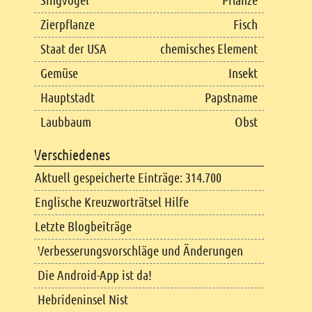
Singvogel
Pflanze
Zierpflanze
Fisch
Staat der USA
chemisches Element
Gemüse
Insekt
Hauptstadt
Papstname
Laubbaum
Obst
Verschiedenes
Aktuell gespeicherte Einträge: 314.700
Englische Kreuzworträtsel Hilfe
Letzte Blogbeiträge
Verbesserungsvorschläge und Änderungen
Die Android-App ist da!
Hebrideninsel Nist