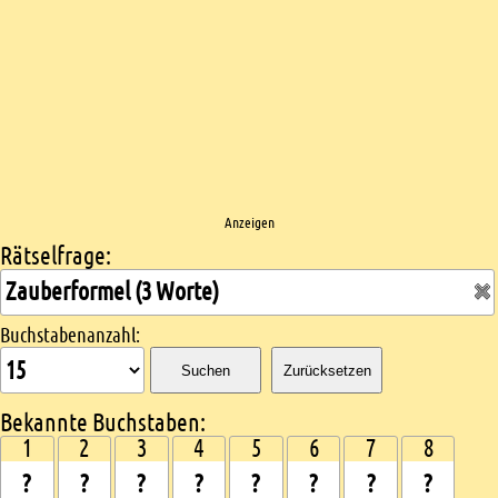
Anzeigen
Rätselfrage:
Kreuzworträtsel suchen
Buchstabenanzahl:
Suchen
Zurücksetzen
Bekannte Buchstaben:
1
2
3
4
5
6
7
8