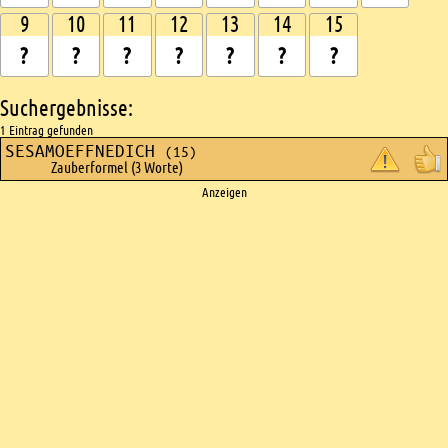
9
10
11
12
13
14
15
Suchergebnisse:
1 Eintrag gefunden
SESAMOEFFNEDICH
(15)
Zauberformel (3 Worte)
Ads
Anzeigen