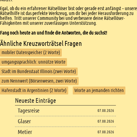
Egal, ob du ein erfahrener Rätsellöser bist oder gerade erst anfängst – unsere
Rätselhilfe ist das perfekte Werkzeug, um dir bei jeder Herausforderung zu
helfen. Tritt unserer Community bei und verbessere deine Rätsellöser-
Fähigkeiten mit unserer zuverlässigen Unterstützung.
Fang noch heute an und finde die Antworten, die du suchst!
Ähnliche Kreuzworträtsel Fragen
mobiler Datenspeicher (2 Worte)
umgangssprachlich: unnütze Worte
Stadt im Bundesstaat Illinois (zwei Worte)
zum Nennwert (Börsenwesen, zwei Worte)
Hafenstadt in Argentinien (2 Worte)
Worte an jemanden richten
Footer
Neueste Einträge
Footer content
Tagesreise
07.08.2026
Glaser
07.08.2026
Metier
07.08.2026