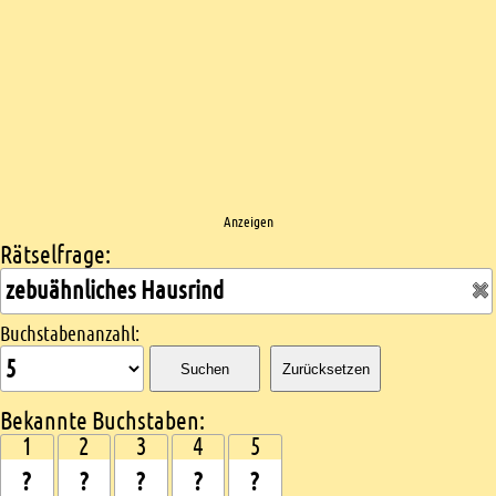
Anzeigen
Rätselfrage:
Kreuzworträtsel suchen
Buchstabenanzahl:
Suchen
Zurücksetzen
Bekannte Buchstaben:
1
2
3
4
5