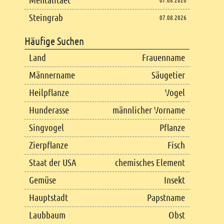
Mentalitaet
07.08.2026
Steingrab
07.08.2026
Häufige Suchen
Land
Frauenname
Männername
Säugetier
Heilpflanze
Vogel
Hunderasse
männlicher Vorname
Singvogel
Pflanze
Zierpflanze
Fisch
Staat der USA
chemisches Element
Gemüse
Insekt
Hauptstadt
Papstname
Laubbaum
Obst