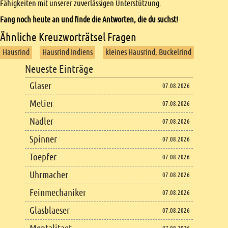
Fähigkeiten mit unserer zuverlässigen Unterstützung.
Fang noch heute an und finde die Antworten, die du suchst!
Ähnliche Kreuzworträtsel Fragen
Hausrind
Hausrind Indiens
kleines Hausrind, Buckelrind
Footer
Neueste Einträge
Footer content
Glaser
07.08.2026
Metier
07.08.2026
Nadler
07.08.2026
Spinner
07.08.2026
Toepfer
07.08.2026
Uhrmacher
07.08.2026
Feinmechaniker
07.08.2026
Glasblaeser
07.08.2026