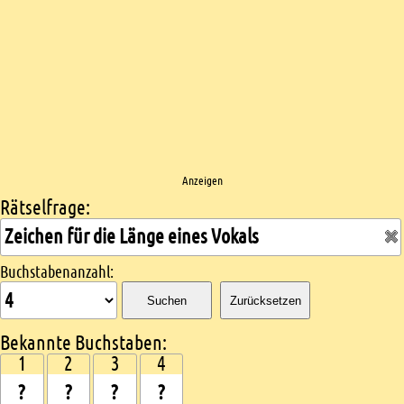
Anzeigen
Rätselfrage:
Kreuzworträtsel suchen
Buchstabenanzahl:
Suchen
Zurücksetzen
Bekannte Buchstaben:
1
2
3
4