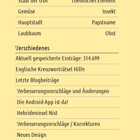
Staat der USA
chemisches Element
Gemüse
Insekt
Hauptstadt
Papstname
Laubbaum
Obst
Verschiedenes
Aktuell gespeicherte Einträge: 314.699
Englische Kreuzworträtsel Hilfe
Letzte Blogbeiträge
Verbesserungsvorschläge und Änderungen
Die Android-App ist da!
Hebrideninsel Nist
Verbesserungvorschläge / Korrekturen
Neues Design