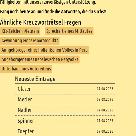
Fähigkeiten mit unserer zuverlässigen Unterstützung.
Fang noch heute an und finde die Antworten, die du suchst!
Ähnliche Kreuzworträtsel Fragen
Kfz-Zeichen Vietnam
Sprechart eines Mitlautes
Gewinnung eines Moorprodukts
Anngehöroger eines indianischen Volkes in Peru
Angehöriger eines nepalesischen Bergvolks
Unterbau eines Autoreifens
Footer
Neueste Einträge
Footer content
Glaser
07.08.2026
Metier
07.08.2026
Nadler
07.08.2026
Spinner
07.08.2026
Toepfer
07.08.2026