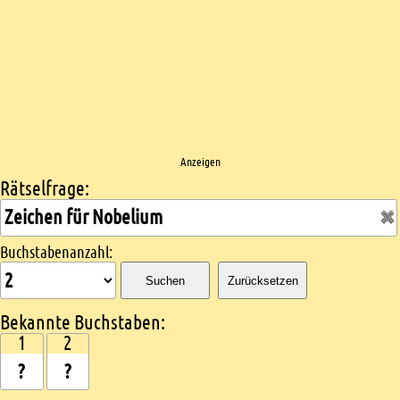
Anzeigen
Rätselfrage:
Kreuzworträtsel suchen
Buchstabenanzahl:
Suchen
Zurücksetzen
Bekannte Buchstaben:
1
2