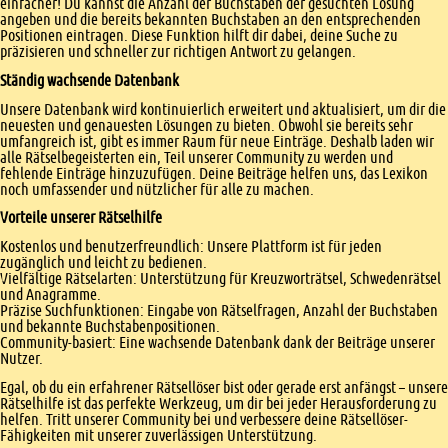
einfacher! Du kannst die Anzahl der Buchstaben der gesuchten Lösung
angeben und die bereits bekannten Buchstaben an den entsprechenden
Positionen eintragen. Diese Funktion hilft dir dabei, deine Suche zu
präzisieren und schneller zur richtigen Antwort zu gelangen.
Ständig wachsende Datenbank
Unsere Datenbank wird kontinuierlich erweitert und aktualisiert, um dir die
neuesten und genauesten Lösungen zu bieten. Obwohl sie bereits sehr
umfangreich ist, gibt es immer Raum für neue Einträge. Deshalb laden wir
alle Rätselbegeisterten ein, Teil unserer Community zu werden und
fehlende Einträge hinzuzufügen. Deine Beiträge helfen uns, das Lexikon
noch umfassender und nützlicher für alle zu machen.
Vorteile unserer Rätselhilfe
Kostenlos und benutzerfreundlich: Unsere Plattform ist für jeden
zugänglich und leicht zu bedienen.
Vielfältige Rätselarten: Unterstützung für Kreuzworträtsel, Schwedenrätsel
und Anagramme.
Präzise Suchfunktionen: Eingabe von Rätselfragen, Anzahl der Buchstaben
und bekannte Buchstabenpositionen.
Community-basiert: Eine wachsende Datenbank dank der Beiträge unserer
Nutzer.
Egal, ob du ein erfahrener Rätsellöser bist oder gerade erst anfängst – unsere
Rätselhilfe ist das perfekte Werkzeug, um dir bei jeder Herausforderung zu
helfen. Tritt unserer Community bei und verbessere deine Rätsellöser-
Fähigkeiten mit unserer zuverlässigen Unterstützung.