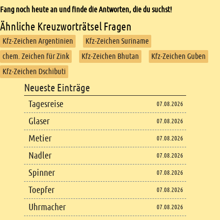
Fang noch heute an und finde die Antworten, die du suchst!
Ähnliche Kreuzworträtsel Fragen
Kfz-Zeichen Argentinien
Kfz-Zeichen Suriname
chem. Zeichen für Zink
Kfz-Zeichen Bhutan
Kfz-Zeichen Guben
Kfz-Zeichen Dschibuti
Footer
Neueste Einträge
Footer content
Tagesreise
07.08.2026
Glaser
07.08.2026
Metier
07.08.2026
Nadler
07.08.2026
Spinner
07.08.2026
Toepfer
07.08.2026
Uhrmacher
07.08.2026