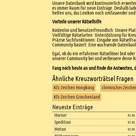
Unsere Datenbank wird kontinuierlich erweitert
es immer Raum für neue Einträge. Deshalb lade
helfen uns, das Lexikon noch umfassender und 
Vorteile unserer Rätselhilfe
Kostenlos und benutzerfreundlich: Unsere Platt
Vielfältige Rätselarten: Unterstützung für Kr
Präzise Suchfunktionen: Eingabe von Rätselfr
Community-basiert: Eine wachsende Datenbank 
Egal, ob du ein erfahrener Rätsellöser bist ode
unserer Community bei und verbessere deine Rä
Fang noch heute an und finde die Antworten, d
Ähnliche Kreuzworträtsel Fragen
Kfz-Zeichen Hongkong
chemisches Zeiche
Kfz-Zeichen Griechenland
Footer
Neueste Einträge
Footer content
Horner
03.08
Spedition
03.08
Meton
03.08