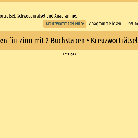
worträtsel, Schwedenrätsel und Anagramme.
Kreuzworträtsel Hilfe
Anagramme lösen
Lösun
en für Zinn mit 2 Buchstaben • Kreuzworträtsel
Anzeigen