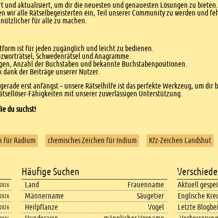
 und aktualisiert, um dir die neuesten und genauesten Lösungen zu bieten. 
n wir alle Rätselbegeisterten ein, Teil unserer Community zu werden und f
nützlicher für alle zu machen.
form ist für jeden zugänglich und leicht zu bedienen.
euzworträtsel, Schwedenrätsel und Anagramme.
agen, Anzahl der Buchstaben und bekannte Buchstabenpositionen.
dank der Beiträge unserer Nutzer.
r gerade erst anfängst – unsere Rätselhilfe ist das perfekte Werkzeug, um dir 
tsellöser-Fähigkeiten mit unserer zuverlässigen Unterstützung.
ie du suchst!
n für Radium
chemisches Zeichen für Indium
Kfz-Zeichen Landshut
Häufige Suchen
Verschiede
Land
Frauenname
Aktuell gespe
.2026
Männername
Säugetier
Englische Kre
.2026
Heilpflanze
Vogel
Letzte Blogbe
.2026