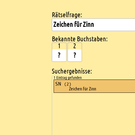
Rätselfrage:
Kreuzworträtsel suchen
Bekannte Buchstaben:
1
2
Suchergebnisse:
1 Eintrag gefunden
SN
(2)
Zeichen für Zinn
Ads