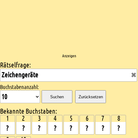
Anzeigen
Rätselfrage:
Kreuzworträtsel suchen
Buchstabenanzahl:
Suchen
Zurücksetzen
Bekannte Buchstaben:
1
2
3
4
5
6
7
8