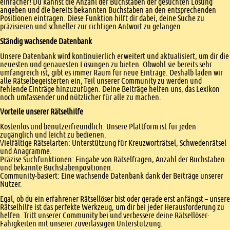
einfacher! Du kannst die Anzahl der Buchstaben der gesuchten Lösung
angeben und die bereits bekannten Buchstaben an den entsprechenden
Positionen eintragen. Diese Funktion hilft dir dabei, deine Suche zu
präzisieren und schneller zur richtigen Antwort zu gelangen.
Ständig wachsende Datenbank
Unsere Datenbank wird kontinuierlich erweitert und aktualisiert, um dir die
neuesten und genauesten Lösungen zu bieten. Obwohl sie bereits sehr
umfangreich ist, gibt es immer Raum für neue Einträge. Deshalb laden wir
alle Rätselbegeisterten ein, Teil unserer Community zu werden und
fehlende Einträge hinzuzufügen. Deine Beiträge helfen uns, das Lexikon
noch umfassender und nützlicher für alle zu machen.
Vorteile unserer Rätselhilfe
Kostenlos und benutzerfreundlich: Unsere Plattform ist für jeden
zugänglich und leicht zu bedienen.
Vielfältige Rätselarten: Unterstützung für Kreuzworträtsel, Schwedenrätsel
und Anagramme.
Präzise Suchfunktionen: Eingabe von Rätselfragen, Anzahl der Buchstaben
und bekannte Buchstabenpositionen.
Community-basiert: Eine wachsende Datenbank dank der Beiträge unserer
Nutzer.
Egal, ob du ein erfahrener Rätsellöser bist oder gerade erst anfängst – unsere
Rätselhilfe ist das perfekte Werkzeug, um dir bei jeder Herausforderung zu
helfen. Tritt unserer Community bei und verbessere deine Rätsellöser-
Fähigkeiten mit unserer zuverlässigen Unterstützung.