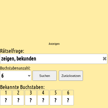
Anzeigen
Rätselfrage:
Kreuzworträtsel suchen
Buchstabenanzahl:
Suchen
Zurücksetzen
Bekannte Buchstaben:
1
2
3
4
5
6