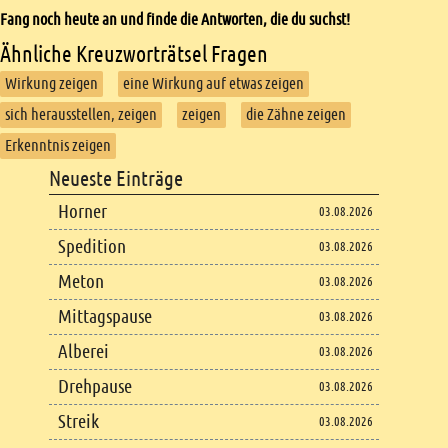
Fang noch heute an und finde die Antworten, die du suchst!
Ähnliche Kreuzworträtsel Fragen
Wirkung zeigen
eine Wirkung auf etwas zeigen
sich herausstellen, zeigen
zeigen
die Zähne zeigen
Erkenntnis zeigen
Footer
Neueste Einträge
Footer content
Horner
03.08.2026
Spedition
03.08.2026
Meton
03.08.2026
Mittagspause
03.08.2026
Alberei
03.08.2026
Drehpause
03.08.2026
Streik
03.08.2026