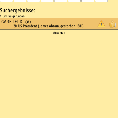
Suchergebnisse:
1 Eintrag gefunden
GARFIELD
(8)
20. US-Präsident (James Abram, gestorben 1881)
Ads
Anzeigen