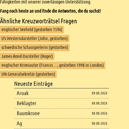
Fähigkeiten mit unserer zuverlässigen Unterstützung.
Fang noch heute an und finde die Antworten, die du suchst!
Ähnliche Kreuzworträtsel Fragen
englischer Seeheld (gestorben 1596)
US-Westerndarsteller (John, gestorben)
schwedische Schauspielerin (gestorben)
James-Bond-Darsteller (Roger)
englischer Krimiautor (Francis ..., gestorben 1998 in London)
UN-Generalsekretär (gestorben)
Footer
Neueste Einträge
Footer content
Aruak
09.08.2026
Beklagter
08.08.2026
Baumkrone
08.08.2026
Ag
08.08.2026