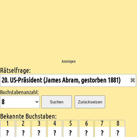
Anzeigen
Rätselfrage:
Kreuzworträtsel suchen
Buchstabenanzahl:
Suchen
Zurücksetzen
Bekannte Buchstaben:
1
2
3
4
5
6
7
8