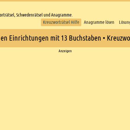
worträtsel, Schwedenrätsel und Anagramme.
Kreuzworträtsel Hilfe
Anagramme lösen
Lösun
chen Einrichtungen mit 13 Buchstaben • Kreuzwor
Anzeigen