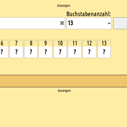
Anzeigen
Buchstabenanzahl:
6
7
8
9
10
11
12
13
Anzeigen