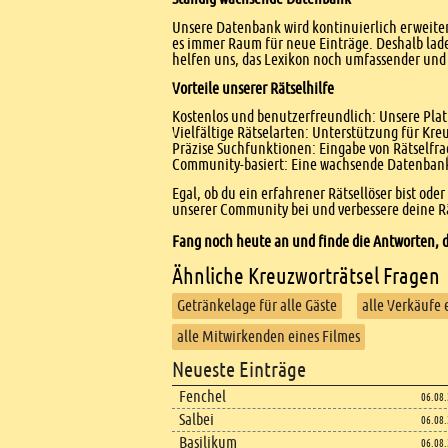
Unsere Datenbank wird kontinuierlich erweitert
es immer Raum für neue Einträge. Deshalb lade
helfen uns, das Lexikon noch umfassender und 
Vorteile unserer Rätselhilfe
Kostenlos und benutzerfreundlich: Unsere Platt
Vielfältige Rätselarten: Unterstützung für Kr
Präzise Suchfunktionen: Eingabe von Rätselfr
Community-basiert: Eine wachsende Datenbank 
Egal, ob du ein erfahrener Rätsellöser bist ode
unserer Community bei und verbessere deine Rä
Fang noch heute an und finde die Antworten, d
Ähnliche Kreuzworträtsel Fragen
Getränkelage für alle Gäste
alle Verkäufe 
alle Mitwirkenden eines Filmes
Footer
Neueste Einträge
Footer content
Fenchel
06.08
Salbei
06.08
Basilikum
06.08