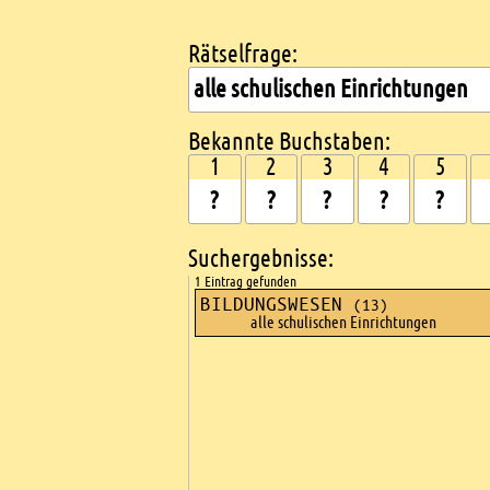
Rätselfrage:
Kreuzworträtsel suchen
Bekannte Buchstaben:
1
2
3
4
5
Suchergebnisse:
1 Eintrag gefunden
BILDUNGSWESEN
(13)
alle schulischen Einrichtungen
Ads