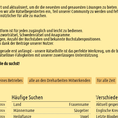
 und aktualisiert, um dir die neuesten und genauesten Lösungen zu bieten. 
n wir alle Rätselbegeisterten ein, Teil unserer Community zu werden und f
nützlicher für alle zu machen.
form ist für jeden zugänglich und leicht zu bedienen.
euzworträtsel, Schwedenrätsel und Anagramme.
agen, Anzahl der Buchstaben und bekannte Buchstabenpositionen.
dank der Beiträge unserer Nutzer.
r gerade erst anfängst – unsere Rätselhilfe ist das perfekte Werkzeug, um dir 
tsellöser-Fähigkeiten mit unserer zuverlässigen Unterstützung.
ie du suchst!
eines Betriebes
alle an den Dreharbeiten Mitwirkenden
für alle Zeit
Häufige Suchen
Verschiede
Land
Frauenname
Aktuell gespe
.2026
Männername
Säugetier
Englische Kre
.2026
Heilpflanze
Vogel
Letzte Blogbe
.2026