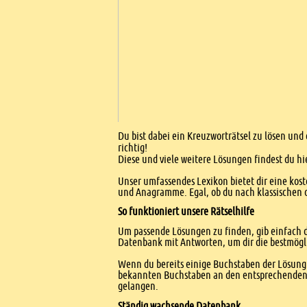
Einleitung
Du bist dabei ein Kreuzworträtsel zu lösen und
richtig!
Diese und viele weitere Lösungen findest du hi
Unser umfassendes Lexikon bietet dir eine kost
und Anagramme. Egal, ob du nach klassischen od
So funktioniert unsere Rätselhilfe
Um passende Lösungen zu finden, gib einfach d
Datenbank mit Antworten, um dir die bestmögl
Wenn du bereits einige Buchstaben der Lösung 
bekannten Buchstaben an den entsprechenden Po
gelangen.
Ständig wachsende Datenbank