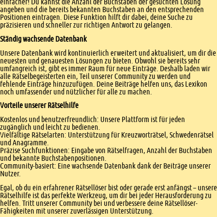
einfacher! Du kannst die Anzahl der Buchstaben der gesuchten Lösung
angeben und die bereits bekannten Buchstaben an den entsprechenden
Positionen eintragen. Diese Funktion hilft dir dabei, deine Suche zu
präzisieren und schneller zur richtigen Antwort zu gelangen.
Ständig wachsende Datenbank
Unsere Datenbank wird kontinuierlich erweitert und aktualisiert, um dir die
neuesten und genauesten Lösungen zu bieten. Obwohl sie bereits sehr
umfangreich ist, gibt es immer Raum für neue Einträge. Deshalb laden wir
alle Rätselbegeisterten ein, Teil unserer Community zu werden und
fehlende Einträge hinzuzufügen. Deine Beiträge helfen uns, das Lexikon
noch umfassender und nützlicher für alle zu machen.
Vorteile unserer Rätselhilfe
Kostenlos und benutzerfreundlich: Unsere Plattform ist für jeden
zugänglich und leicht zu bedienen.
Vielfältige Rätselarten: Unterstützung für Kreuzworträtsel, Schwedenrätsel
und Anagramme.
Präzise Suchfunktionen: Eingabe von Rätselfragen, Anzahl der Buchstaben
und bekannte Buchstabenpositionen.
Community-basiert: Eine wachsende Datenbank dank der Beiträge unserer
Nutzer.
Egal, ob du ein erfahrener Rätsellöser bist oder gerade erst anfängst – unsere
Rätselhilfe ist das perfekte Werkzeug, um dir bei jeder Herausforderung zu
helfen. Tritt unserer Community bei und verbessere deine Rätsellöser-
Fähigkeiten mit unserer zuverlässigen Unterstützung.