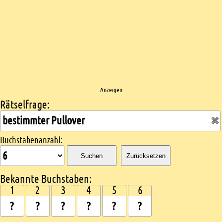
Anzeigen
Rätselfrage:
Kreuzworträtsel suchen
Buchstabenanzahl:
Suchen
Zurücksetzen
Bekannte Buchstaben:
1
2
3
4
5
6