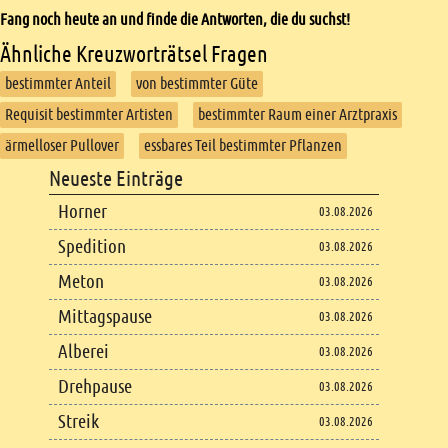
Fang noch heute an und finde die Antworten, die du suchst!
Ähnliche Kreuzworträtsel Fragen
bestimmter Anteil
von bestimmter Güte
Requisit bestimmter Artisten
bestimmter Raum einer Arztpraxis
ärmelloser Pullover
essbares Teil bestimmter Pflanzen
Footer
Neueste Einträge
Footer content
Horner
03.08.2026
Spedition
03.08.2026
Meton
03.08.2026
Mittagspause
03.08.2026
Alberei
03.08.2026
Drehpause
03.08.2026
Streik
03.08.2026