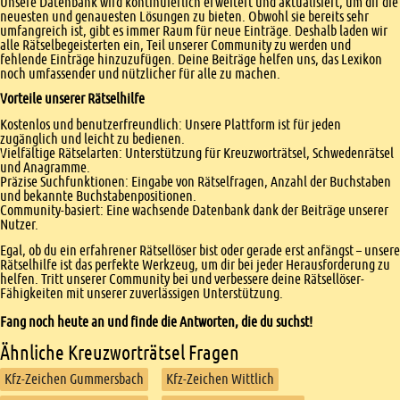
Unsere Datenbank wird kontinuierlich erweitert und aktualisiert, um dir die
neuesten und genauesten Lösungen zu bieten. Obwohl sie bereits sehr
umfangreich ist, gibt es immer Raum für neue Einträge. Deshalb laden wir
alle Rätselbegeisterten ein, Teil unserer Community zu werden und
fehlende Einträge hinzuzufügen. Deine Beiträge helfen uns, das Lexikon
noch umfassender und nützlicher für alle zu machen.
Vorteile unserer Rätselhilfe
Kostenlos und benutzerfreundlich: Unsere Plattform ist für jeden
zugänglich und leicht zu bedienen.
Vielfältige Rätselarten: Unterstützung für Kreuzworträtsel, Schwedenrätsel
und Anagramme.
Präzise Suchfunktionen: Eingabe von Rätselfragen, Anzahl der Buchstaben
und bekannte Buchstabenpositionen.
Community-basiert: Eine wachsende Datenbank dank der Beiträge unserer
Nutzer.
Egal, ob du ein erfahrener Rätsellöser bist oder gerade erst anfängst – unsere
Rätselhilfe ist das perfekte Werkzeug, um dir bei jeder Herausforderung zu
helfen. Tritt unserer Community bei und verbessere deine Rätsellöser-
Fähigkeiten mit unserer zuverlässigen Unterstützung.
Fang noch heute an und finde die Antworten, die du suchst!
Ähnliche Kreuzworträtsel Fragen
Kfz-Zeichen Gummersbach
Kfz-Zeichen Wittlich