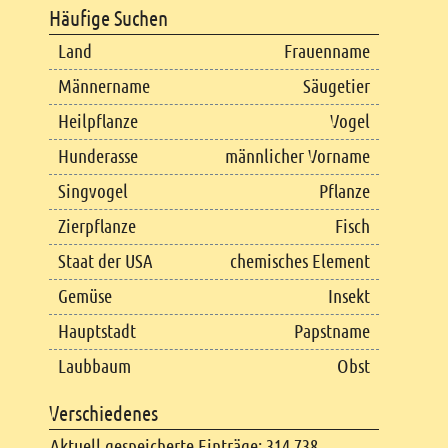
Häufige Suchen
Land
Frauenname
Männername
Säugetier
Heilpflanze
Vogel
Hunderasse
männlicher Vorname
Singvogel
Pflanze
Zierpflanze
Fisch
Staat der USA
chemisches Element
Gemüse
Insekt
Hauptstadt
Papstname
Laubbaum
Obst
Verschiedenes
Aktuell gespeicherte Einträge: 314.738