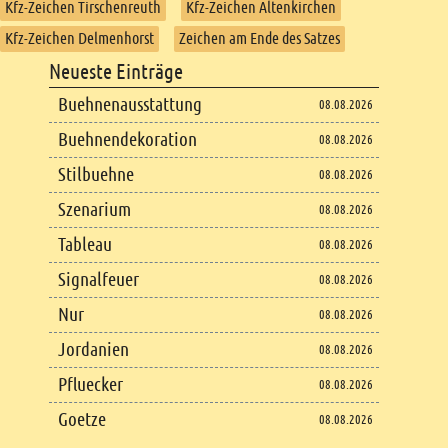
Kfz-Zeichen Tirschenreuth
Kfz-Zeichen Altenkirchen
Kfz-Zeichen Delmenhorst
Zeichen am Ende des Satzes
Footer
Neueste Einträge
Footer content
Buehnenausstattung
08.08.2026
Buehnendekoration
08.08.2026
Stilbuehne
08.08.2026
Szenarium
08.08.2026
Tableau
08.08.2026
Signalfeuer
08.08.2026
Nur
08.08.2026
Jordanien
08.08.2026
Pfluecker
08.08.2026
Goetze
08.08.2026