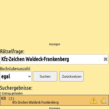
Anzeigen
Rätselfrage:
Kreuzworträtsel suchen
Buchstabenanzahl:
Suchen
Zurücksetzen
Suchergebnisse:
1 Eintrag gefunden
KB
(2)
Kfz-Zeichen Waldeck-Frankenberg
Anzeigen