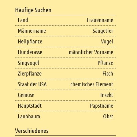
Häufige Suchen
Land
Frauenname
Männername
Säugetier
Heilpflanze
Vogel
Hunderasse
männlicher Vorname
Singvogel
Pflanze
Zierpflanze
Fisch
Staat der USA
chemisches Element
Gemüse
Insekt
Hauptstadt
Papstname
Laubbaum
Obst
Verschiedenes