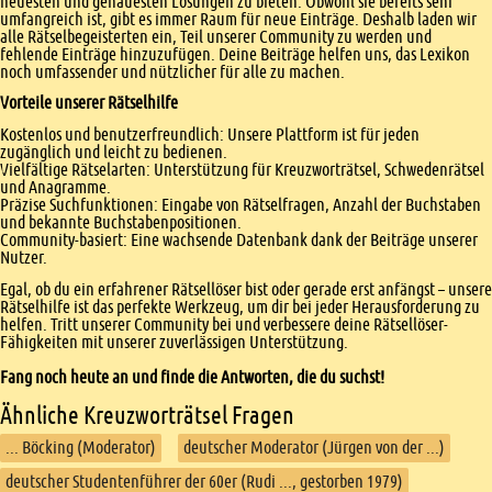
neuesten und genauesten Lösungen zu bieten. Obwohl sie bereits sehr
umfangreich ist, gibt es immer Raum für neue Einträge. Deshalb laden wir
alle Rätselbegeisterten ein, Teil unserer Community zu werden und
fehlende Einträge hinzuzufügen. Deine Beiträge helfen uns, das Lexikon
noch umfassender und nützlicher für alle zu machen.
Vorteile unserer Rätselhilfe
Kostenlos und benutzerfreundlich: Unsere Plattform ist für jeden
zugänglich und leicht zu bedienen.
Vielfältige Rätselarten: Unterstützung für Kreuzworträtsel, Schwedenrätsel
und Anagramme.
Präzise Suchfunktionen: Eingabe von Rätselfragen, Anzahl der Buchstaben
und bekannte Buchstabenpositionen.
Community-basiert: Eine wachsende Datenbank dank der Beiträge unserer
Nutzer.
Egal, ob du ein erfahrener Rätsellöser bist oder gerade erst anfängst – unsere
Rätselhilfe ist das perfekte Werkzeug, um dir bei jeder Herausforderung zu
helfen. Tritt unserer Community bei und verbessere deine Rätsellöser-
Fähigkeiten mit unserer zuverlässigen Unterstützung.
Fang noch heute an und finde die Antworten, die du suchst!
Ähnliche Kreuzworträtsel Fragen
... Böcking (Moderator)
deutscher Moderator (Jürgen von der ...)
deutscher Studentenführer der 60er (Rudi ..., gestorben 1979)