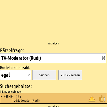
Anzeigen
Rätselfrage:
Kreuzworträtsel suchen
Buchstabenanzahl:
Suchen
Zurücksetzen
Suchergebnisse:
1 Eintrag gefunden
CERNE
(5)
TV-Moderator (Rudi)
Anzeigen