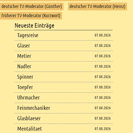
deutscher TV-Moderator (Günther)
deutscher TV-Moderator (Heinz)
früherer TV-Moderator (Kurzwort)
Footer
Neueste Einträge
Footer content
Tagesreise
07.08.2026
Glaser
07.08.2026
Metier
07.08.2026
Nadler
07.08.2026
Spinner
07.08.2026
Toepfer
07.08.2026
Uhrmacher
07.08.2026
Feinmechaniker
07.08.2026
Glasblaeser
07.08.2026
Mentalitaet
07.08.2026