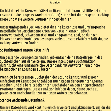
Anzeigen
Einleitung
Du bist dabei ein Kreuzworträtsel zu lösen und du brauchst Hilfe bei einer
Lösung für die Frage TV-Moderator (Rudi)? Dann bist du hier genau richtig!
Diese und viele weitere Lösungen findest du hier.
Unser umfassendes Lexikon bietet dir eine kostenlose und umfangreiche
Rätselhilfe für verschiedene Arten von Rätseln, einschließlich
Kreuzworträtsel, Schwedenrätsel und Anagramme. Egal, ob du nach
klassischen oder kniffligen Lösungen suchst, unsere Plattform hilft dir, die
richtige Antwort zu finden.
So funktioniert unsere Rätselhilfe
Um passende Lösungen zu finden, gib einfach deine Rätselfrage in das
Suchfeld oben auf der Seite ein. Unsere intelligente Suchfunktion
durchsucht eine umfangreiche Datenbank mit Antworten, um dir die
bestmöglichen Lösungen zu bieten.
Wenn du bereits einige Buchstaben der Lösung kennst, wird es noch
einfacher! Du kannst die Anzahl der Buchstaben der gesuchten Lösung
angeben und die bereits bekannten Buchstaben an den entsprechenden
Positionen eintragen. Diese Funktion hilft dir dabei, deine Suche zu
präzisieren und schneller zur richtigen Antwort zu gelangen.
Ständig wachsende Datenbank
Unsere Datenbank wird kontinuierlich erweitert und aktualisiert, um dir die