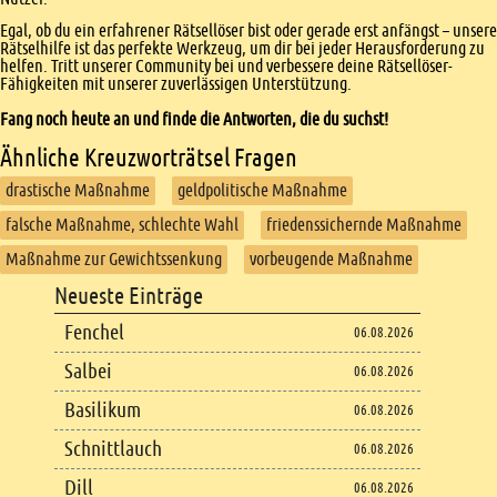
Egal, ob du ein erfahrener Rätsellöser bist oder gerade erst anfängst – unsere
Rätselhilfe ist das perfekte Werkzeug, um dir bei jeder Herausforderung zu
helfen. Tritt unserer Community bei und verbessere deine Rätsellöser-
Fähigkeiten mit unserer zuverlässigen Unterstützung.
Fang noch heute an und finde die Antworten, die du suchst!
Ähnliche Kreuzworträtsel Fragen
drastische Maßnahme
geldpolitische Maßnahme
falsche Maßnahme, schlechte Wahl
friedenssichernde Maßnahme
Maßnahme zur Gewichtssenkung
vorbeugende Maßnahme
Footer
Neueste Einträge
Footer content
Fenchel
06.08.2026
Salbei
06.08.2026
Basilikum
06.08.2026
Schnittlauch
06.08.2026
Dill
06.08.2026