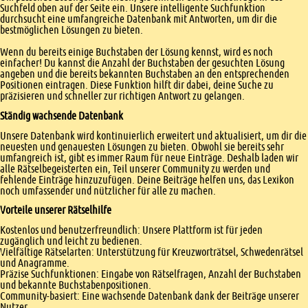
Suchfeld oben auf der Seite ein. Unsere intelligente Suchfunktion
durchsucht eine umfangreiche Datenbank mit Antworten, um dir die
bestmöglichen Lösungen zu bieten.
Wenn du bereits einige Buchstaben der Lösung kennst, wird es noch
einfacher! Du kannst die Anzahl der Buchstaben der gesuchten Lösung
angeben und die bereits bekannten Buchstaben an den entsprechenden
Positionen eintragen. Diese Funktion hilft dir dabei, deine Suche zu
präzisieren und schneller zur richtigen Antwort zu gelangen.
Ständig wachsende Datenbank
Unsere Datenbank wird kontinuierlich erweitert und aktualisiert, um dir die
neuesten und genauesten Lösungen zu bieten. Obwohl sie bereits sehr
umfangreich ist, gibt es immer Raum für neue Einträge. Deshalb laden wir
alle Rätselbegeisterten ein, Teil unserer Community zu werden und
fehlende Einträge hinzuzufügen. Deine Beiträge helfen uns, das Lexikon
noch umfassender und nützlicher für alle zu machen.
Vorteile unserer Rätselhilfe
Kostenlos und benutzerfreundlich: Unsere Plattform ist für jeden
zugänglich und leicht zu bedienen.
Vielfältige Rätselarten: Unterstützung für Kreuzworträtsel, Schwedenrätsel
und Anagramme.
Präzise Suchfunktionen: Eingabe von Rätselfragen, Anzahl der Buchstaben
und bekannte Buchstabenpositionen.
Community-basiert: Eine wachsende Datenbank dank der Beiträge unserer
Nutzer.