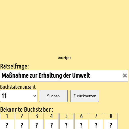
Anzeigen
Rätselfrage:
Kreuzworträtsel suchen
Buchstabenanzahl:
Suchen
Zurücksetzen
Bekannte Buchstaben:
1
2
3
4
5
6
7
8