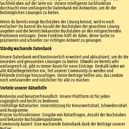
Suchfeld oben auf der Seite ein. Unsere intelligente Suchfunktion
durchsucht eine umfangreiche Datenbank mit Antworten, um dir die
bestmöglichen Lösungen zu bieten.
Wenn du bereits einige Buchstaben der Lösung kennst, wird es noch
einfacher! Du kannst die Anzahl der Buchstaben der gesuchten Lösung
angeben und die bereits bekannten Buchstaben an den entsprechenden
Positionen eintragen. Diese Funktion hilft dir dabei, deine Suche zu
präzisieren und schneller zur richtigen Antwort zu gelangen.
Ständig wachsende Datenbank
Unsere Datenbank wird kontinuierlich erweitert und aktualisiert, um dir die
neuesten und genauesten Lösungen zu bieten. Obwohl sie bereits sehr
umfangreich ist, gibt es immer Raum für neue Einträge. Deshalb laden wir
alle Rätselbegeisterten ein, Teil unserer Community zu werden und
fehlende Einträge hinzuzufügen. Deine Beiträge helfen uns, das Lexikon
noch umfassender und nützlicher für alle zu machen.
Vorteile unserer Rätselhilfe
Kostenlos und benutzerfreundlich: Unsere Plattform ist für jeden
zugänglich und leicht zu bedienen.
Vielfältige Rätselarten: Unterstützung für Kreuzworträtsel, Schwedenrätsel
und Anagramme.
Präzise Suchfunktionen: Eingabe von Rätselfragen, Anzahl der Buchstaben
und bekannte Buchstabenpositionen.
Community-basiert: Eine wachsende Datenbank dank der Beiträge unserer
Nutzer.