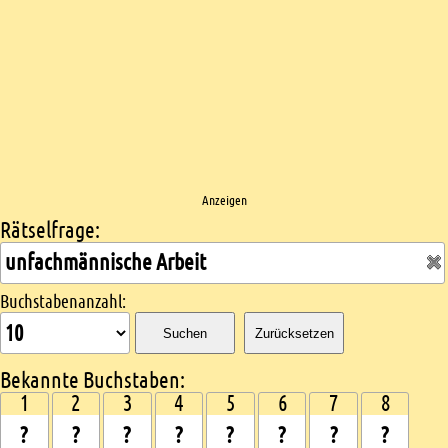
Anzeigen
Rätselfrage:
Kreuzworträtsel suchen
Buchstabenanzahl:
Suchen
Zurücksetzen
Bekannte Buchstaben:
1
2
3
4
5
6
7
8