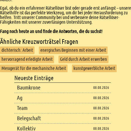
Egal, ob du ein erfahrener Rätsellöser bist oder gerade erst anfängst – unsere
Rätselhilfe ist das perfekte Werkzeug, um dir bei jeder Herausforderung zu
helfen. Tritt unserer Community bei und verbessere deine Rätsellöser-
Fähigkeiten mit unserer zuverlässigen Unterstützung.
Fang noch heute an und finde die Antworten, die du suchst!
Ähnliche Kreuzworträtsel Fragen
dichterisch: Arbeit
energisches Beginnen mit einer Arbeit
hervorragend erledigte Arbeit
Geld durch Arbeit erwerben
Messgerät für die mechanische Arbeit
kunstgewerbliche Arbeit
Footer
Neueste Einträge
Footer content
Baumkrone
08.08.2026
Ag
08.08.2026
Team
08.08.2026
Belegschaft
08.08.2026
Kollektiv
08.08.2026