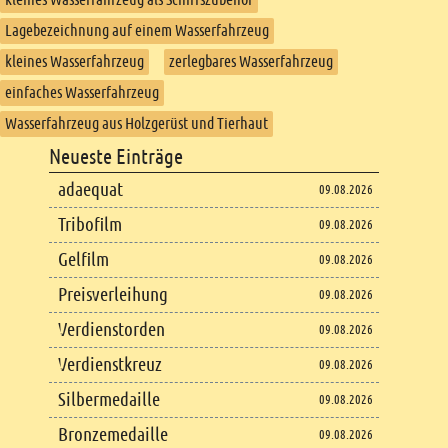
Lagebezeichnung auf einem Wasserfahrzeug
kleines Wasserfahrzeug
zerlegbares Wasserfahrzeug
einfaches Wasserfahrzeug
Wasserfahrzeug aus Holzgerüst und Tierhaut
Footer
Neueste Einträge
Footer content
adaequat
09.08.2026
Tribofilm
09.08.2026
Gelfilm
09.08.2026
Preisverleihung
09.08.2026
Verdienstorden
09.08.2026
Verdienstkreuz
09.08.2026
Silbermedaille
09.08.2026
Bronzemedaille
09.08.2026