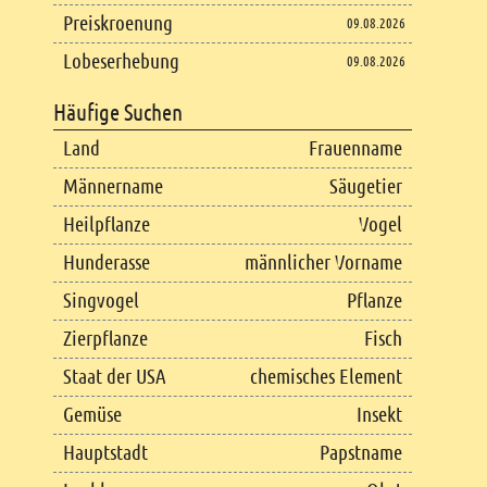
Preiskroenung
09.08.2026
Lobeserhebung
09.08.2026
Häufige Suchen
Land
Frauenname
Männername
Säugetier
Heilpflanze
Vogel
Hunderasse
männlicher Vorname
Singvogel
Pflanze
Zierpflanze
Fisch
Staat der USA
chemisches Element
Gemüse
Insekt
Hauptstadt
Papstname