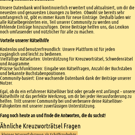
Unsere Datenbank wird kontinuierlich erweitert und aktualisiert, um dir die
neuesten und genauesten Lösungen zu bieten. Obwohl sie bereits sehr
umfangreich ist, gibt es immer Raum für neue Einträge. Deshalb laden wir
alle Rätselbegeisterten ein, Teil unserer Community zu werden und
fehlende Einträge hinzuzufügen. Deine Beiträge helfen uns, das Lexikon
noch umfassender und nützlicher für alle zu machen.
Vorteile unserer Rätselhilfe
Kostenlos und benutzerfreundlich: Unsere Plattform ist für jeden
zugänglich und leicht zu bedienen.
Vielfältige Rätselarten: Unterstützung für Kreuzworträtsel, Schwedenrätsel
und Anagramme.
Präzise Suchfunktionen: Eingabe von Rätselfragen, Anzahl der Buchstaben
und bekannte Buchstabenpositionen.
Community-basiert: Eine wachsende Datenbank dank der Beiträge unserer
Nutzer.
Egal, ob du ein erfahrener Rätsellöser bist oder gerade erst anfängst – unsere
Rätselhilfe ist das perfekte Werkzeug, um dir bei jeder Herausforderung zu
helfen. Tritt unserer Community bei und verbessere deine Rätsellöser-
Fähigkeiten mit unserer zuverlässigen Unterstützung.
Fang noch heute an und finde die Antworten, die du suchst!
Ähnliche Kreuzworträtsel Fragen
kleines Wasserfahrzeug als Schiffszubehör