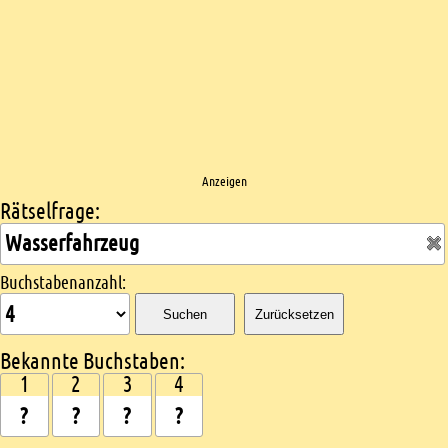
Anzeigen
Rätselfrage:
Kreuzworträtsel suchen
Buchstabenanzahl:
Suchen
Zurücksetzen
Bekannte Buchstaben:
1
2
3
4