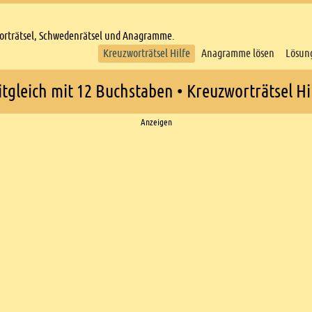
worträtsel, Schwedenrätsel und Anagramme.
Kreuzworträtsel Hilfe
Anagramme lösen
Lösun
itgleich mit 12 Buchstaben • Kreuzworträtsel Hi
Anzeigen