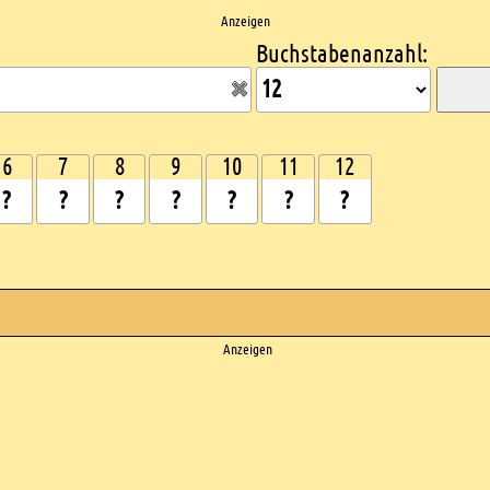
Anzeigen
Buchstabenanzahl:
6
7
8
9
10
11
12
Anzeigen