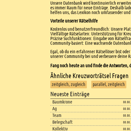
Unsere Datenbank wird kontinuierlich erweitert
es immer Raum für neue Einträge. Deshalb lade
helfen uns, das Lexikon noch umfassender und 
Vorteile unserer Rätselhilfe
Kostenlos und benutzerfreundlich: Unsere Platt
Vielfältige Rätselarten: Unterstützung für Kr
Präzise Suchfunktionen: Eingabe von Rätselfr
Community-basiert: Eine wachsende Datenbank 
Egal, ob du ein erfahrener Rätsellöser bist ode
unserer Community bei und verbessere deine Rä
Fang noch heute an und finde die Antworten, d
Ähnliche Kreuzworträtsel Fragen
zeitgleich, zugleich
parallel, zeitgleich
Footer
Neueste Einträge
Footer content
Baumkrone
08.08
Ag
08.08
Team
08.08
Belegschaft
08.08
Kollektiv
08.08