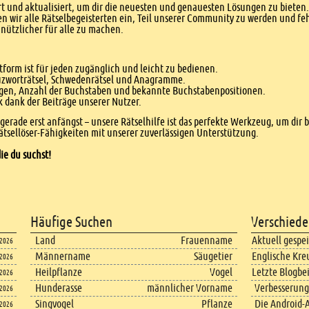
 und aktualisiert, um dir die neuesten und genauesten Lösungen zu bieten. 
n wir alle Rätselbegeisterten ein, Teil unserer Community zu werden und f
nützlicher für alle zu machen.
form ist für jeden zugänglich und leicht zu bedienen.
euzworträtsel, Schwedenrätsel und Anagramme.
agen, Anzahl der Buchstaben und bekannte Buchstabenpositionen.
dank der Beiträge unserer Nutzer.
r gerade erst anfängst – unsere Rätselhilfe ist das perfekte Werkzeug, um dir 
tsellöser-Fähigkeiten mit unserer zuverlässigen Unterstützung.
ie du suchst!
Häufige Suchen
Verschiede
Land
Frauenname
Aktuell gespe
.2026
Männername
Säugetier
Englische Kre
.2026
Heilpflanze
Vogel
Letzte Blogbe
.2026
Hunderasse
männlicher Vorname
Verbesserung
.2026
Singvogel
Pflanze
Die Android-A
.2026