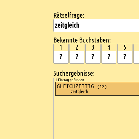
Rätselfrage:
Kreuzworträtsel suchen
Bekannte Buchstaben:
1
2
3
4
5
Suchergebnisse:
1 Eintrag gefunden
GLEICHZEITIG
(12)
zeitgleich
Ads