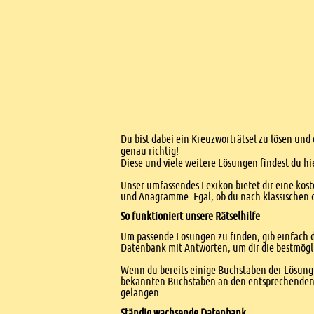
Einleitung
Du bist dabei ein Kreuzworträtsel zu lösen und
genau richtig!
Diese und viele weitere Lösungen findest du hi
Unser umfassendes Lexikon bietet dir eine kost
und Anagramme. Egal, ob du nach klassischen od
So funktioniert unsere Rätselhilfe
Um passende Lösungen zu finden, gib einfach d
Datenbank mit Antworten, um dir die bestmögl
Wenn du bereits einige Buchstaben der Lösung 
bekannten Buchstaben an den entsprechenden Po
gelangen.
Ständig wachsende Datenbank