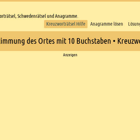
worträtsel, Schwedenrätsel und Anagramme.
Kreuzworträtsel Hilfe
Anagramme lösen
Lösun
immung des Ortes mit 10 Buchstaben • Kreuzwo
Anzeigen