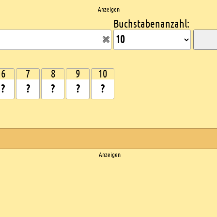
Anzeigen
Buchstabenanzahl:
6
7
8
9
10
Anzeigen