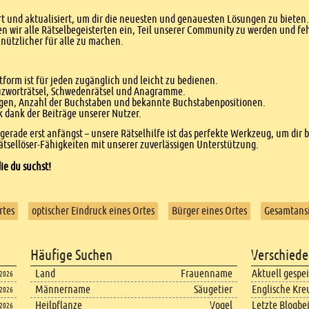
 und aktualisiert, um dir die neuesten und genauesten Lösungen zu bieten. 
n wir alle Rätselbegeisterten ein, Teil unserer Community zu werden und f
nützlicher für alle zu machen.
form ist für jeden zugänglich und leicht zu bedienen.
euzworträtsel, Schwedenrätsel und Anagramme.
agen, Anzahl der Buchstaben und bekannte Buchstabenpositionen.
dank der Beiträge unserer Nutzer.
r gerade erst anfängst – unsere Rätselhilfe ist das perfekte Werkzeug, um dir 
tsellöser-Fähigkeiten mit unserer zuverlässigen Unterstützung.
ie du suchst!
rtes
optischer Eindruck eines Ortes
Bürger eines Ortes
Gesamtansi
Häufige Suchen
Verschiede
Land
Frauenname
Aktuell gespe
.2026
Männername
Säugetier
Englische Kre
.2026
Heilpflanze
Vogel
Letzte Blogbe
.2026