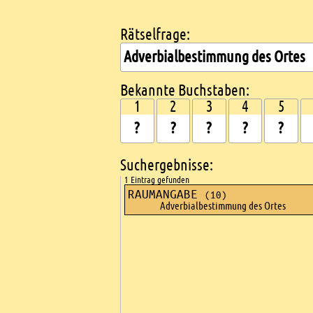
Rätselfrage:
Kreuzworträtsel suchen
Bekannte Buchstaben:
1
2
3
4
5
Suchergebnisse:
1 Eintrag gefunden
RAUMANGABE
(10)
Adverbialbestimmung des Ortes
Ads