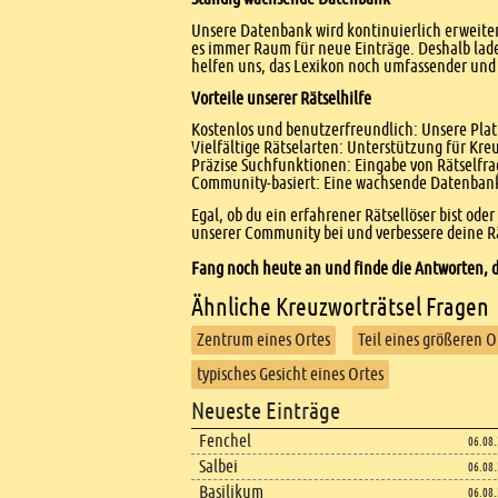
Unsere Datenbank wird kontinuierlich erweitert
es immer Raum für neue Einträge. Deshalb lade
helfen uns, das Lexikon noch umfassender und 
Vorteile unserer Rätselhilfe
Kostenlos und benutzerfreundlich: Unsere Platt
Vielfältige Rätselarten: Unterstützung für Kr
Präzise Suchfunktionen: Eingabe von Rätselfr
Community-basiert: Eine wachsende Datenbank 
Egal, ob du ein erfahrener Rätsellöser bist ode
unserer Community bei und verbessere deine Rä
Fang noch heute an und finde die Antworten, d
Ähnliche Kreuzworträtsel Fragen
Zentrum eines Ortes
Teil eines größeren O
typisches Gesicht eines Ortes
Footer
Neueste Einträge
Footer content
Fenchel
06.08
Salbei
06.08
Basilikum
06.08