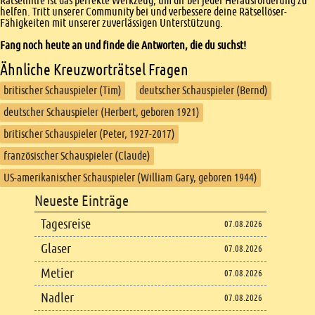
Rätselhilfe ist das perfekte Werkzeug, um dir bei jeder Herausforderung zu
helfen. Tritt unserer Community bei und verbessere deine Rätsellöser-
Fähigkeiten mit unserer zuverlässigen Unterstützung.
Fang noch heute an und finde die Antworten, die du suchst!
Ähnliche Kreuzworträtsel Fragen
britischer Schauspieler (Tim)
deutscher Schauspieler (Bernd)
deutscher Schauspieler (Herbert, geboren 1921)
britischer Schauspieler (Peter, 1927-2017)
französischer Schauspieler (Claude)
US-amerikanischer Schauspieler (William Gary, geboren 1944)
Footer
Neueste Einträge
Footer content
Tagesreise
07.08.2026
Glaser
07.08.2026
Metier
07.08.2026
Nadler
07.08.2026