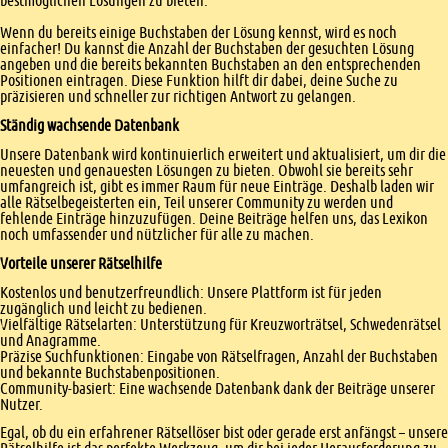
bestmöglichen Lösungen zu bieten.
Wenn du bereits einige Buchstaben der Lösung kennst, wird es noch
einfacher! Du kannst die Anzahl der Buchstaben der gesuchten Lösung
angeben und die bereits bekannten Buchstaben an den entsprechenden
Positionen eintragen. Diese Funktion hilft dir dabei, deine Suche zu
präzisieren und schneller zur richtigen Antwort zu gelangen.
Ständig wachsende Datenbank
Unsere Datenbank wird kontinuierlich erweitert und aktualisiert, um dir die
neuesten und genauesten Lösungen zu bieten. Obwohl sie bereits sehr
umfangreich ist, gibt es immer Raum für neue Einträge. Deshalb laden wir
alle Rätselbegeisterten ein, Teil unserer Community zu werden und
fehlende Einträge hinzuzufügen. Deine Beiträge helfen uns, das Lexikon
noch umfassender und nützlicher für alle zu machen.
Vorteile unserer Rätselhilfe
Kostenlos und benutzerfreundlich: Unsere Plattform ist für jeden
zugänglich und leicht zu bedienen.
Vielfältige Rätselarten: Unterstützung für Kreuzworträtsel, Schwedenrätsel
und Anagramme.
Präzise Suchfunktionen: Eingabe von Rätselfragen, Anzahl der Buchstaben
und bekannte Buchstabenpositionen.
Community-basiert: Eine wachsende Datenbank dank der Beiträge unserer
Nutzer.
Egal, ob du ein erfahrener Rätsellöser bist oder gerade erst anfängst – unsere