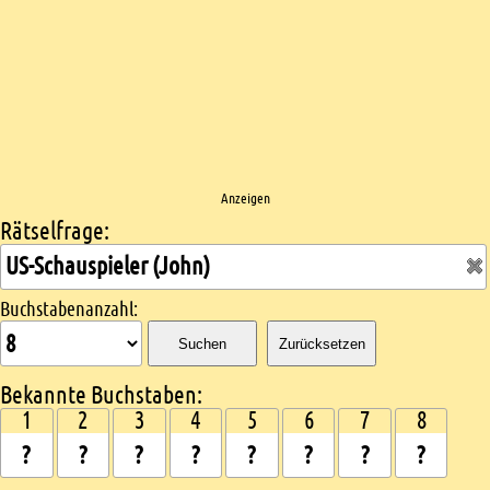
Anzeigen
Rätselfrage:
Kreuzworträtsel suchen
Buchstabenanzahl:
Suchen
Zurücksetzen
Bekannte Buchstaben:
1
2
3
4
5
6
7
8