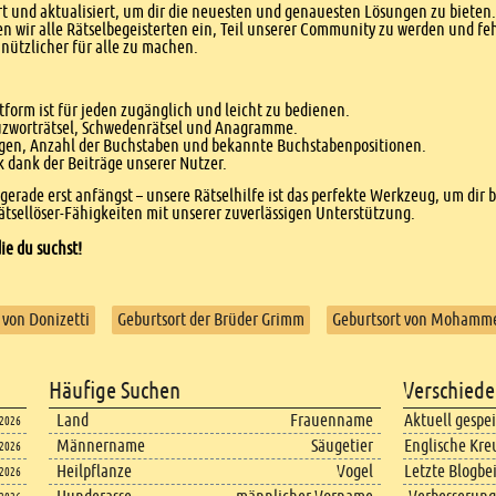
 und aktualisiert, um dir die neuesten und genauesten Lösungen zu bieten. 
n wir alle Rätselbegeisterten ein, Teil unserer Community zu werden und f
nützlicher für alle zu machen.
form ist für jeden zugänglich und leicht zu bedienen.
euzworträtsel, Schwedenrätsel und Anagramme.
agen, Anzahl der Buchstaben und bekannte Buchstabenpositionen.
dank der Beiträge unserer Nutzer.
r gerade erst anfängst – unsere Rätselhilfe ist das perfekte Werkzeug, um dir 
tsellöser-Fähigkeiten mit unserer zuverlässigen Unterstützung.
ie du suchst!
 von Donizetti
Geburtsort der Brüder Grimm
Geburtsort von Mohamm
Häufige Suchen
Verschiede
Land
Frauenname
Aktuell gespe
.2026
Männername
Säugetier
Englische Kre
.2026
Heilpflanze
Vogel
Letzte Blogbe
.2026