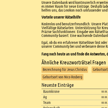
Unsere Datenbank wird kontinuierlich erweitert
es immer Raum für neue Einträge. Deshalb lade
helfen uns, das Lexikon noch umfassender und 
Vorteile unserer Rätselhilfe
Kostenlos und benutzerfreundlich: Unsere Platt
Vielfältige Rätselarten: Unterstützung für Kr
Präzise Suchfunktionen: Eingabe von Rätselfr
Community-basiert: Eine wachsende Datenbank 
Egal, ob du ein erfahrener Rätsellöser bist ode
unserer Community bei und verbessere deine Rä
Fang noch heute an und finde die Antworten, d
Ähnliche Kreuzworträtsel Fragen
Bezeichnung für Jesus Christus
Geburtsort
Geburtsort von Nico Rosberg
Footer
Neueste Einträge
Footer content
Baumkrone
08.08
Ag
08.08
Team
08.08