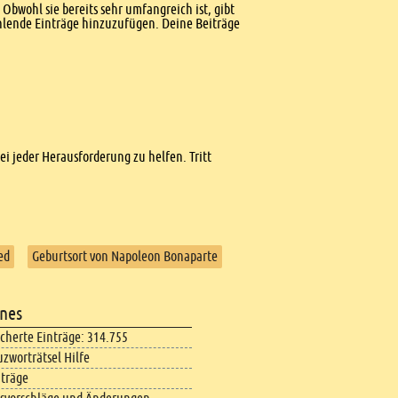
Obwohl sie bereits sehr umfangreich ist, gibt
ehlende Einträge hinzuzufügen. Deine Beiträge
bei jeder Herausforderung zu helfen. Tritt
ed
Geburtsort von Napoleon Bonaparte
nes
icherte Einträge: 314.755
uzworträtsel Hilfe
iträge