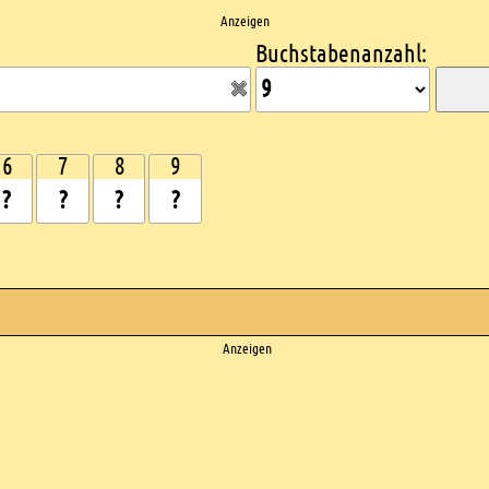
Anzeigen
Buchstabenanzahl:
6
7
8
9
Anzeigen