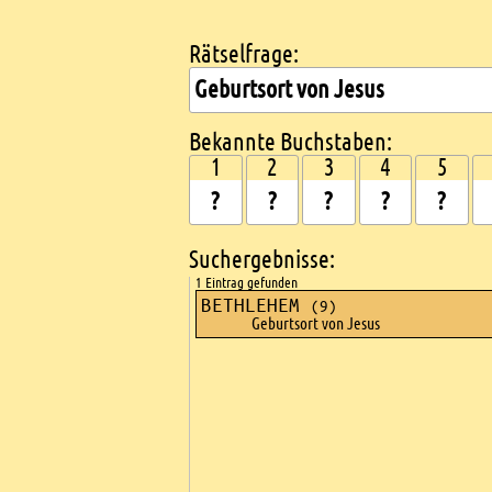
Rätselfrage:
Kreuzworträtsel suchen
Bekannte Buchstaben:
1
2
3
4
5
Suchergebnisse:
1 Eintrag gefunden
BETHLEHEM
(9)
Geburtsort von Jesus
Ads