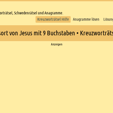
worträtsel, Schwedenrätsel und Anagramme.
Kreuzworträtsel Hilfe
Anagramme lösen
Lösun
ort von Jesus mit 9 Buchstaben • Kreuzworträts
Anzeigen