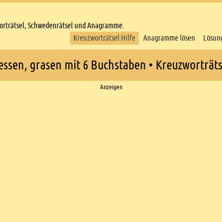
worträtsel, Schwedenrätsel und Anagramme.
Kreuzworträtsel Hilfe
Anagramme lösen
Lösun
essen, grasen mit 6 Buchstaben • Kreuzworträts
Anzeigen