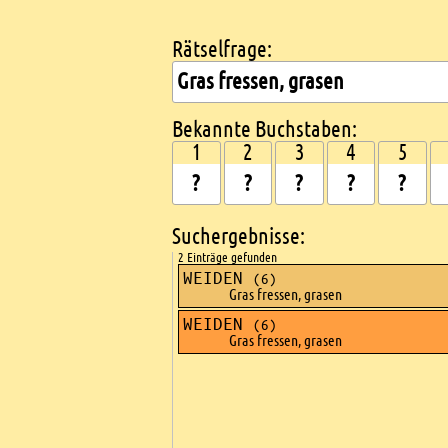
Rätselfrage:
Kreuzworträtsel suchen
Bekannte Buchstaben:
1
2
3
4
5
Suchergebnisse:
2 Einträge gefunden
WEIDEN
(6)
Gras fressen, grasen
WEIDEN
(6)
Gras fressen, grasen
Ads