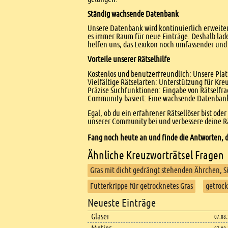
Ständig wachsende Datenbank
Unsere Datenbank wird kontinuierlich erweitert
es immer Raum für neue Einträge. Deshalb lade
helfen uns, das Lexikon noch umfassender und 
Vorteile unserer Rätselhilfe
Kostenlos und benutzerfreundlich: Unsere Platt
Vielfältige Rätselarten: Unterstützung für Kr
Präzise Suchfunktionen: Eingabe von Rätselfr
Community-basiert: Eine wachsende Datenbank 
Egal, ob du ein erfahrener Rätsellöser bist ode
unserer Community bei und verbessere deine Rä
Fang noch heute an und finde die Antworten, d
Ähnliche Kreuzworträtsel Fragen
Gras mit dicht gedrängt stehenden Ährchen, 
Futterkrippe für getrocknetes Gras
getrock
Footer
Neueste Einträge
Footer content
Glaser
07.08