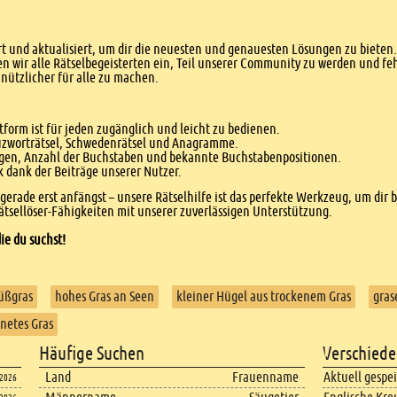
 und aktualisiert, um dir die neuesten und genauesten Lösungen zu bieten. 
n wir alle Rätselbegeisterten ein, Teil unserer Community zu werden und f
nützlicher für alle zu machen.
form ist für jeden zugänglich und leicht zu bedienen.
euzworträtsel, Schwedenrätsel und Anagramme.
agen, Anzahl der Buchstaben und bekannte Buchstabenpositionen.
dank der Beiträge unserer Nutzer.
r gerade erst anfängst – unsere Rätselhilfe ist das perfekte Werkzeug, um dir 
tsellöser-Fähigkeiten mit unserer zuverlässigen Unterstützung.
ie du suchst!
Süßgras
hohes Gras an Seen
kleiner Hügel aus trockenem Gras
gras
netes Gras
Häufige Suchen
Verschiede
Land
Frauenname
Aktuell gespe
.2026