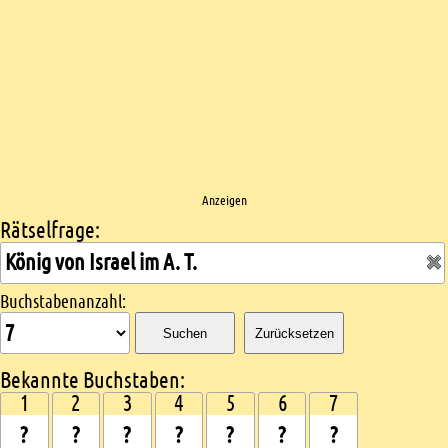
Anzeigen
Rätselfrage:
Kreuzworträtsel suchen
Buchstabenanzahl:
Suchen
Zurücksetzen
Bekannte Buchstaben:
1
2
3
4
5
6
7