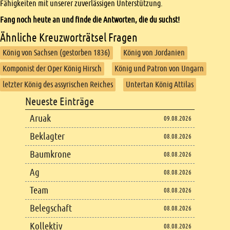
Fähigkeiten mit unserer zuverlässigen Unterstützung.
Fang noch heute an und finde die Antworten, die du suchst!
Ähnliche Kreuzworträtsel Fragen
König von Sachsen (gestorben 1836)
König von Jordanien
Komponist der Oper König Hirsch
König und Patron von Ungarn
letzter König des assyrischen Reiches
Untertan König Attilas
Footer
Neueste Einträge
Footer content
Aruak
09.08.2026
Beklagter
08.08.2026
Baumkrone
08.08.2026
Ag
08.08.2026
Team
08.08.2026
Belegschaft
08.08.2026
Kollektiv
08.08.2026