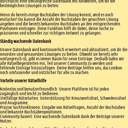
durchsucht eine umfangreiche Datenbank mit Antworten, um dir die
bestmöglichen Lösungen zu bieten.
Wenn du bereits einige Buchstaben der Lösung kennst, wird es noch
einfacher! Du kannst die Anzahl der Buchstaben der gesuchten Lösung
angeben und die bereits bekannten Buchstaben an den entsprechenden
Positionen eintragen. Diese Funktion hilft dir dabei, deine Suche zu
präzisieren und schneller zur richtigen Antwort zu gelangen.
Ständig wachsende Datenbank
Unsere Datenbank wird kontinuierlich erweitert und aktualisiert, um dir die
neuesten und genauesten Lösungen zu bieten. Obwohl sie bereits sehr
umfangreich ist, gibt es immer Raum für neue Einträge. Deshalb laden wir
alle Rätselbegeisterten ein, Teil unserer Community zu werden und
fehlende Einträge hinzuzufügen. Deine Beiträge helfen uns, das Lexikon
noch umfassender und nützlicher für alle zu machen.
Vorteile unserer Rätselhilfe
Kostenlos und benutzerfreundlich: Unsere Plattform ist für jeden
zugänglich und leicht zu bedienen.
Vielfältige Rätselarten: Unterstützung für Kreuzworträtsel, Schwedenrätsel
und Anagramme.
Präzise Suchfunktionen: Eingabe von Rätselfragen, Anzahl der Buchstaben
und bekannte Buchstabenpositionen.
Community-basiert: Eine wachsende Datenbank dank der Beiträge unserer
Nutzer.