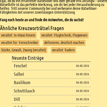
Egal, ob du ein erfahrener Rätsellöser bist oder gerade erst anfängst – unsere
Rätselhilfe ist das perfekte Werkzeug, um dir bei jeder Herausforderung zu
helfen. Tritt unserer Community bei und verbessere deine Rätsellöser-
Fähigkeiten mit unserer zuverlässigen Unterstützung.
Fang noch heute an und finde die Antworten, die du suchst!
Ähnliche Kreuzworträtsel Fragen
veraltet: in etwas hinein
veraltet: Flugtechnik, Flugwesen
veraltet für: Fernschreiber
definieren, deutlich machen
Stärke, Gewalt, Zwang (veraltet)
veraltet: hadern
Footer
Neueste Einträge
Footer content
Fenchel
06.08.2026
Salbei
06.08.2026
Basilikum
06.08.2026
Schnittlauch
06.08.2026
Dill
06.08.2026