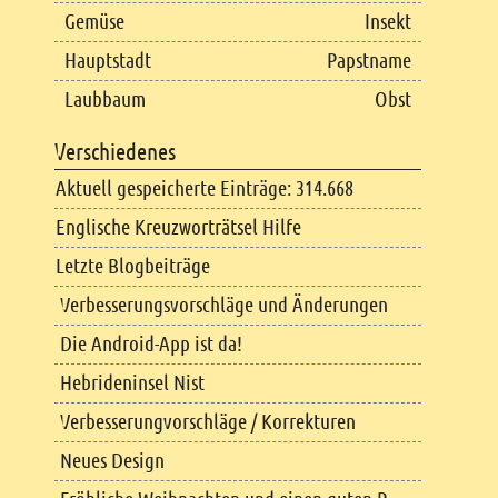
Gemüse
Insekt
Hauptstadt
Papstname
Laubbaum
Obst
Verschiedenes
Aktuell gespeicherte Einträge: 314.668
Englische Kreuzworträtsel Hilfe
Letzte Blogbeiträge
Verbesserungsvorschläge und Änderungen
Die Android-App ist da!
Hebrideninsel Nist
Verbesserungvorschläge / Korrekturen
Neues Design