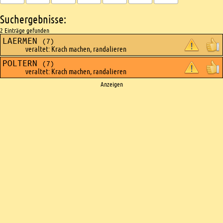
Suchergebnisse:
2 Einträge gefunden
LAERMEN
(7)
veraltet: Krach machen, randalieren
POLTERN
(7)
veraltet: Krach machen, randalieren
Ads
Anzeigen