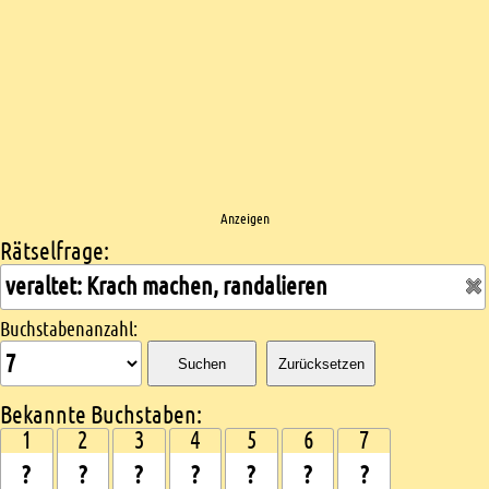
Anzeigen
Rätselfrage:
Kreuzworträtsel suchen
Buchstabenanzahl:
Suchen
Zurücksetzen
Bekannte Buchstaben:
1
2
3
4
5
6
7