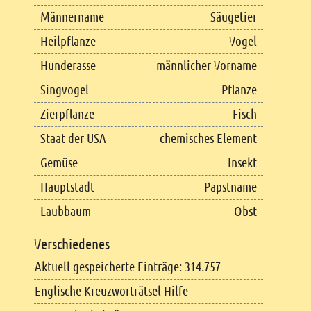
Männername
Säugetier
Heilpflanze
Vogel
Hunderasse
männlicher Vorname
Singvogel
Pflanze
Zierpflanze
Fisch
Staat der USA
chemisches Element
Gemüse
Insekt
Hauptstadt
Papstname
Laubbaum
Obst
Verschiedenes
Aktuell gespeicherte Einträge: 314.757
Englische Kreuzworträtsel Hilfe