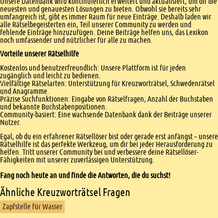
Unsere Datenbank wird kontinuierlich erweitert und aktualisiert, um dir die
neuesten und genauesten Lösungen zu bieten. Obwohl sie bereits sehr
umfangreich ist, gibt es immer Raum für neue Einträge. Deshalb laden wir
alle Rätselbegeisterten ein, Teil unserer Community zu werden und
fehlende Einträge hinzuzufügen. Deine Beiträge helfen uns, das Lexikon
noch umfassender und nützlicher für alle zu machen.
Vorteile unserer Rätselhilfe
Kostenlos und benutzerfreundlich: Unsere Plattform ist für jeden
zugänglich und leicht zu bedienen.
Vielfältige Rätselarten: Unterstützung für Kreuzworträtsel, Schwedenrätsel
und Anagramme.
Präzise Suchfunktionen: Eingabe von Rätselfragen, Anzahl der Buchstaben
und bekannte Buchstabenpositionen.
Community-basiert: Eine wachsende Datenbank dank der Beiträge unserer
Nutzer.
Egal, ob du ein erfahrener Rätsellöser bist oder gerade erst anfängst – unsere
Rätselhilfe ist das perfekte Werkzeug, um dir bei jeder Herausforderung zu
helfen. Tritt unserer Community bei und verbessere deine Rätsellöser-
Fähigkeiten mit unserer zuverlässigen Unterstützung.
Fang noch heute an und finde die Antworten, die du suchst!
Ähnliche Kreuzworträtsel Fragen
Zapfstelle für Wasser
Footer