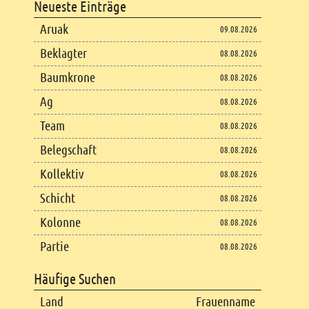
Neueste Einträge
Footer content
Aruak
09.08.2026
Beklagter
08.08.2026
Baumkrone
08.08.2026
Ag
08.08.2026
Team
08.08.2026
Belegschaft
08.08.2026
Kollektiv
08.08.2026
Schicht
08.08.2026
Kolonne
08.08.2026
Partie
08.08.2026
Häufige Suchen
Land
Frauenname