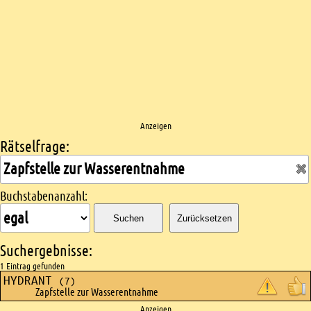
Anzeigen
Rätselfrage:
Kreuzworträtsel suchen
Buchstabenanzahl:
Suchen
Zurücksetzen
Suchergebnisse:
1 Eintrag gefunden
HYDRANT
(7)
Zapfstelle zur Wasserentnahme
Anzeigen